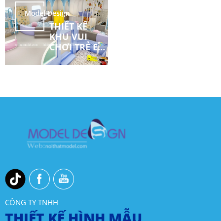
THIẾT KẾ
KHU VUI
CHƠI TRẺ EM
LÂM ĐỒNG
CÔNG TY TNHH
THIẾT KẾ HÌNH MẪU