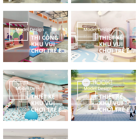
DƯƠNG P3
DƯƠNG P2
THI CÔNG
THIẾT KẾ
KHU VUI
KHU VUI
CHƠI TRẺ EM
CHƠI TRẺ EM
120M2 BÌNH
POOKI
DƯƠNG P1
KIDSPLAY
PRENIUM P3
THIẾT KẾ
THIẾT KẾ
KHU VUI
KHU VUI
CHƠI TRẺ EM
CHƠI TRẺ EM
POOKI
POOKI
KIDSPLAY
KIDSPLAY
PRENIUM P2
PRENIUM P1