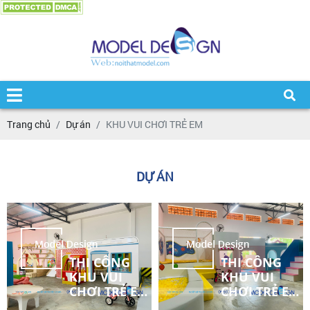
Trang chủ
Dự án
KHU VUI CHƠI TRẺ EM
DỰ ÁN
THI CÔNG
THI CÔNG
KHU VUI
KHU VUI
CHƠI TRẺ EM
CHƠI TRẺ EM
120M2 BÌNH
120M2 BÌNH