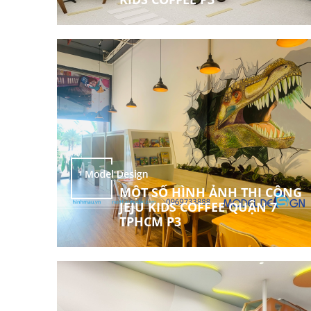
MỘT SỐ HÌNH ẢNH THI CÔNG
JEJU KIDS COFFEE QUẬN 7
TPHCM P3