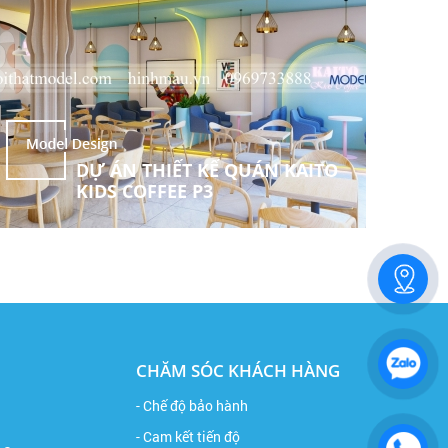
DỰ ÁN THIẾT KẾ QUÁN KAITO
KIDS COFFEE P3
CHĂM SÓC KHÁCH HÀNG
- Chế độ bảo hành
- Cam kết tiến độ