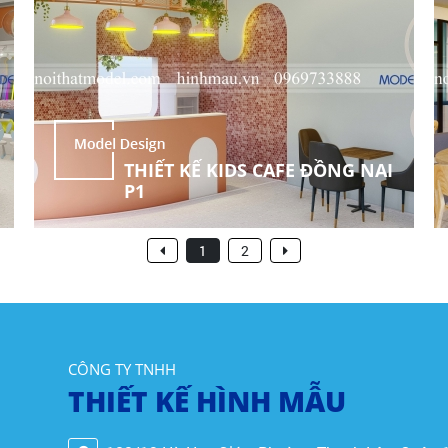
THIẾT KẾ KIDS CAFE ĐỒNG NAI
P1
1
2
CÔNG TY TNHH
THIẾT KẾ HÌNH MẪU