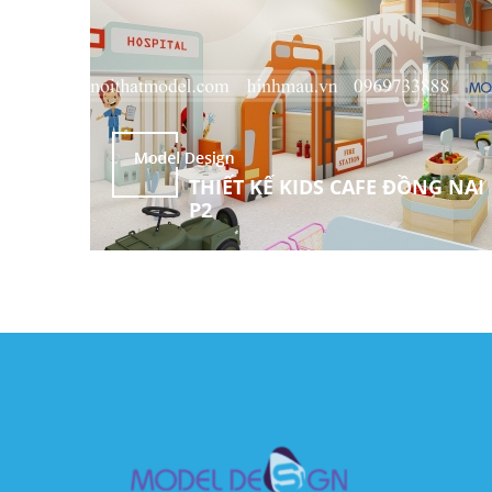
THIẾT KẾ KIDS CAFE ĐỒNG NAI
P2