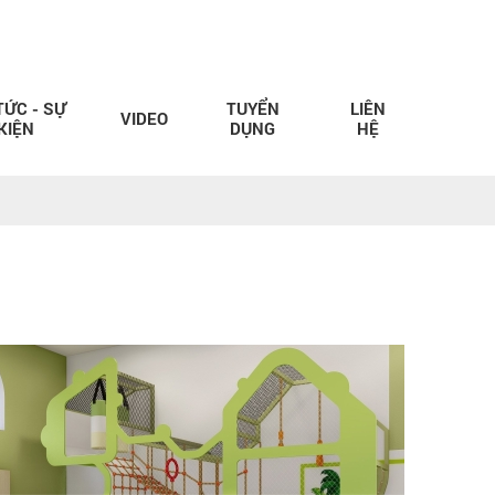
TỨC - SỰ
TUYỂN
LIÊN
VIDEO
KIỆN
DỤNG
HỆ