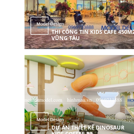
THI CÔNG TIN KIDS CAFE 450M
VŨNG TÀU
DỰ ÁN THIẾT KẾ DINOSAUR
KIDS COFFEE P3