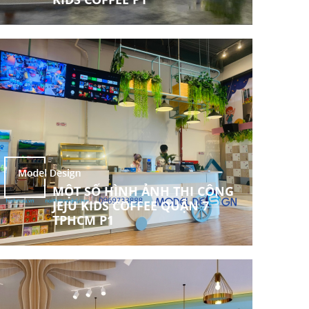
MỘT SỐ HÌNH ẢNH THI CÔNG
JEJU KIDS COFFEE QUẬN 7
TPHCM P1