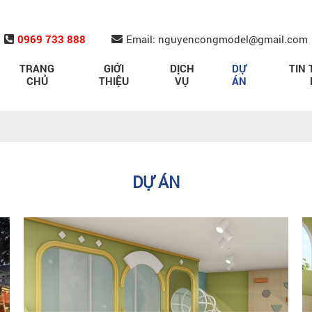
0969 733 888
Email: nguyencongmodel@gmail.com
TRANG
GIỚI
DỊCH
DỰ
TIN 
CHỦ
THIỆU
VỤ
ÁN
DỰ ÁN