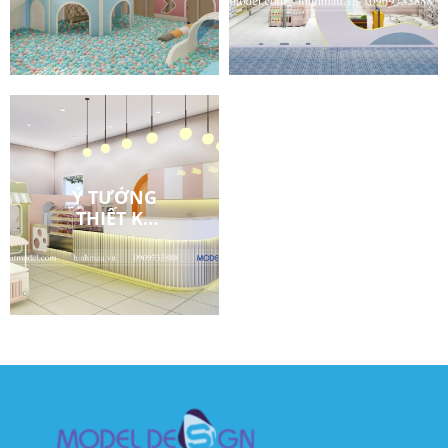
KHU VUI
CHƠI TRẺ
CHƠI ĐẶNG
EM 200M2
YUNI
POOKI
Ý TƯỞNG
THIẾT KẾ
QUÁN KIDS
CAFE QUẬN
1 THU HÚT
KHÁCH
HÀNG