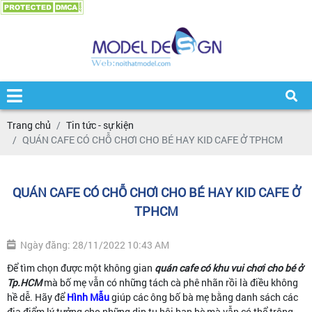
Trang chủ
Tin tức - sự kiện
QUÁN CAFE CÓ CHỖ CHƠI CHO BÉ HAY KID CAFE Ở TPHCM
QUÁN CAFE CÓ CHỖ CHƠI CHO BÉ HAY KID CAFE Ở
TPHCM
Ngày đăng: 28/11/2022 10:43 AM
Để tìm chọn được một không gian
quán cafe có khu vui chơi cho bé ở
Tp.HCM
mà bố mẹ vẫn có những tách cà phê nhãn rồi là điều không
hề dễ. Hãy để
Hình Mẫu
giúp các ông bố bà mẹ bằng danh sách các
địa điểm lý tưởng cho những dịp tụ hội bạn bè mà vẫn có thể trông