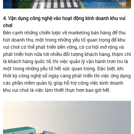
4.
Vận dụng công nghệ vào hoạt động kinh doanh khu vui
chơi
Bên cạnh những chiến lược về marketing bán hàng để thu
hút doanh thu, một trong những yếu tố quan trọng để khu
vui chơi có thể phát triển bền vững, có cơ hội mở rộng và
phát triển hơn nữa tới nhiều đối tượng khách hàng, thậm chí
là khách hàng quốc tế, thì việc quản lý vận hành trơn tru là
một trong những yếu tố hết sức quan trọng. Đặc biệt, khi
thời kỳ công nghệ số ngày càng phát triển thì việc ứng dụng
các phần mềm quản lý, giúp hỗ trợ công việc kinh doanh
khu vui chơi là việc làm thiết thực hơn bao giờ hết.