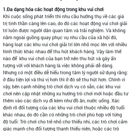
1.
Đa dạng hóa các hoạt động trong khu vui chơi
Khi cuộc sống phát triển thì nhu cầu hưởng thụ về các giá
trị tinh thần càng lên cao, do đó các hoạt động vui chơi giải
trí luôn được người dân quan tâm và trải nghiệm. Và không
nằm ngoài guồng quay phục vụ nhu cầu của xã hội đó,
hàng loạt các khu vui chơi giải trí lớn nhỏ mọc lên với nhiều
hình thức khác nhau để thu hút khách hàng. Vậy làm thế
nào để khu vui chơi của bạn trở nên thu hút và gây ấn
tượng với với khách hàng là việc không phải dễ dàng.
Nhưng có một điều dễ hiểu trong tâm lý người sử dụng rằng:
ở đâu tiện lợi và thú vị hơn thì ở đó sẽ thu hút hơn. Chính vì
vậy, bên cạnh những trò chơi dịch vụ có sẵn, các khu vui
chơi nên cập nhật những xu hướng trò chơi mới hoặc đầu tư
thêm vào các dịch vụ đi kèm như đồ ăn, nước uống. Xác
định rõ đối tượng của các khu vui chơi thuộc nhiều độ tuổi
khác nhau, do đó cần có những trò chơi phù hợp với từng
độ tuổi: Trò chơi cho trẻ nhỏ cho thiếu nhi, các trò chơi cảm
giác mạnh cho đối tượng thanh thiếu niên, hoặc các trò