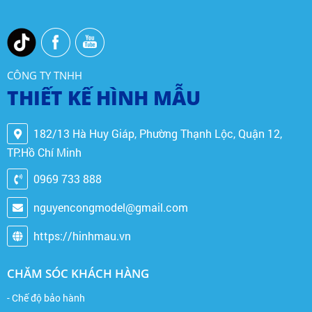
CÔNG TY TNHH
THIẾT KẾ HÌNH MẪU
182/13 Hà Huy Giáp, Phường Thạnh Lộc, Quận 12,
TP.Hồ Chí Minh
0969 733 888
nguyencongmodel@gmail.com
https://hinhmau.vn
CHĂM SÓC KHÁCH HÀNG
- Chế độ bảo hành