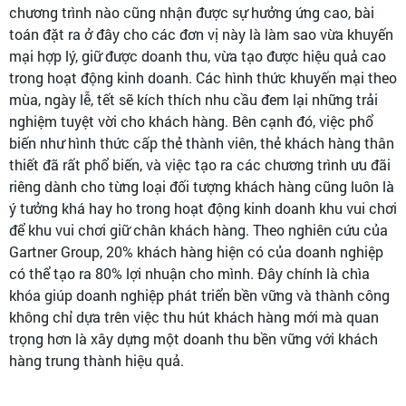
chương trình nào cũng nhận được sự hưởng ứng cao, bài
toán đặt ra ở đây cho các đơn vị này là làm sao vừa khuyến
mại hợp lý, giữ được doanh thu, vừa tạo được hiệu quả cao
trong hoạt động kinh doanh. Các hình thức khuyến mại theo
mùa, ngày lễ, tết sẽ kích thích nhu cầu đem lại những trải
nghiệm tuyệt vời cho khách hàng. Bên cạnh đó, việc phổ
biến như hình thức cấp thẻ thành viên, thẻ khách hàng thân
thiết đã rất phổ biến, và việc tạo ra các chương trình ưu đãi
riêng dành cho từng loại đối tượng khách hàng cũng luôn là
ý tưởng khá hay ho trong hoạt động kinh doanh khu vui chơi
để khu vui chơi giữ chân khách hàng. Theo nghiên cứu của
Gartner Group, 20% khách hàng hiện có của doanh nghiệp
có thể tạo ra 80% lợi nhuận cho mình. Đây chính là chìa
khóa giúp doanh nghiệp phát triển bền vững và thành công
không chỉ dựa trên việc thu hút khách hàng mới mà quan
trọng hơn là xây dựng một doanh thu bền vững với khách
hàng trung thành hiệu quả.