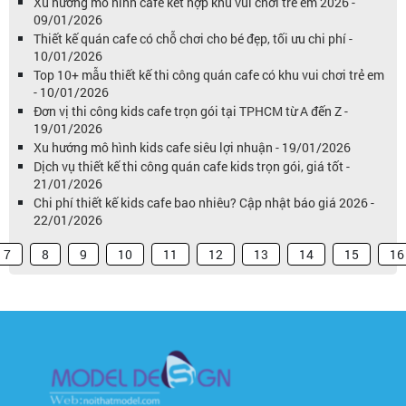
Xu hướng mô hình cafe kết hợp khu vui chơi trẻ em 2026 -
09/01/2026
Thiết kế quán cafe có chỗ chơi cho bé đẹp, tối ưu chi phí -
10/01/2026
Top 10+ mẫu thiết kế thi công quán cafe có khu vui chơi trẻ em
- 10/01/2026
Đơn vị thi công kids cafe trọn gói tại TPHCM từ A đến Z -
19/01/2026
Xu hướng mô hình kids cafe siêu lợi nhuận - 19/01/2026
Dịch vụ thiết kế thi công quán cafe kids trọn gói, giá tốt -
21/01/2026
Chi phí thiết kế kids cafe bao nhiêu? Cập nhật báo giá 2026 -
22/01/2026
7
8
9
10
11
12
13
14
15
16