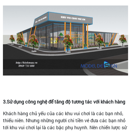
3.
Sử dụng công nghệ để tăng độ tương tác với khách hàng
Khách hàng chủ yếu của các khu vui chơi là các bạn nhỏ,
thiếu niên. Nhưng những người chi tiền vé đưa các bạn nhỏ
tới khu vui chơi lại là các bậc phụ huynh. Nên chiến lược sử