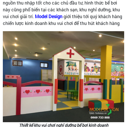
nguồn thu nhập tốt cho các chủ đầu tư, hình thức bể bơi
này cũng phổ biến tại các khách sạn, khu nghỉ dưỡng, khu
vui chơi giải trí.
Model Design
giới thiệu tới quý khách hàng
chiến lược kinh doanh khu vui chơi để thu hút khách hàng
Thiết kế khu vui chơi nghỉ dưỡng bể bơi kinh doanh