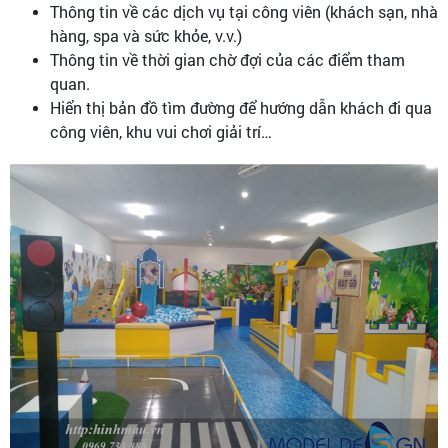
Thông tin về các dịch vụ tại công viên (khách sạn, nhà
hàng, spa và sức khỏe, v.v.)
Thông tin về thời gian chờ đợi của các điểm tham
quan.
Hiển thị bản đồ tìm đường để hướng dẫn khách đi qua
công viên, khu vui chơi giải trí…