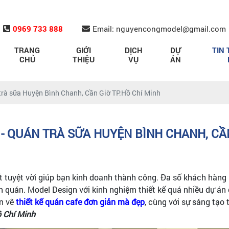
0969 733 888
Email: nguyencongmodel@gmail.com
TRANG
GIỚI
DỊCH
DỰ
TIN 
CHỦ
THIỆU
VỤ
ÁN
 trà sữa Huyện Bình Chanh, Cần Giờ TP.Hồ Chí Minh
 - QUÁN TRÀ SỮA HUYỆN BÌNH CHANH, CẦN
yết tuyệt vời giúp bạn kinh doanh thành công. Đa số khách hàng
n quán. Model Design với kinh nghiệm thiết kế quá nhiều dự án
ản vẽ
thiết kế quán cafe đơn giản mà đẹp
, cùng với sự sáng tạo
 Chí Minh