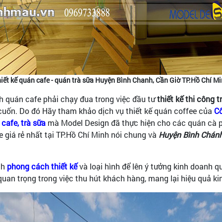
iết kế quán cafe - quán trà sữa Huyện Bình Chanh, Cần Giờ TP.Hồ Chí M
h quán cafe phải chạy đua trong việc đầu tư
thiết kế thi công t
i cuốn. Do đó Hãy tham khảo dịch vụ thiết kế quán coffee của
Cô
cafe, trà sữa
mà Model Design đã thực hiện cho các quán cà p
fe giá rẻ nhất tại TP.Hồ Chí Minh nói chung và
Huyện Bình Chánh
nh
phong cách thiết kế
và loại hình để lên ý tưởng kinh doanh q
 quan trọng trong việc thu hút khách hàng, mang lại hiệu quả k