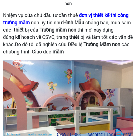
non
Nhiệm vụ của chủ đầu tư cần thuê
đơn vị thiết kế thi công
trường mầm
non uy tín như
Hình Mẫu
chẳng hạn, mua sắm
các
thiết
bị của
Trường
mầm
non
thì mới xây dựng
đúng
kế
hoạch về CSVC, trang
thiét
bị và làm tốt các vấn đề
khác.Do đó tôi đã nghiên cứu Điều lệ
Trường
Mầm
non
các
chương trình Giáo dục
mầm