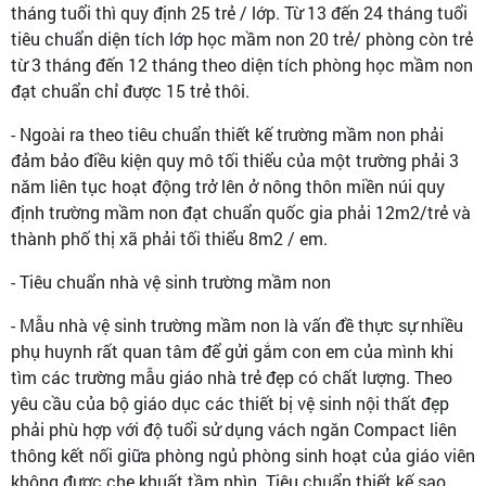
tháng tuổi thì quy định 25 trẻ / lớp. Từ 13 đến 24 tháng tuổi
tiêu chuẩn diện tích lớp học mầm non 20 trẻ/ phòng còn trẻ
từ 3 tháng đến 12 tháng theo diện tích phòng học mầm non
đạt chuẩn chỉ được 15 trẻ thôi.
- Ngoài ra theo tiêu chuẩn thiết kế trường mầm non phải
đảm bảo điều kiện quy mô tối thiểu của một trường phải 3
năm liên tục hoạt động trở lên ở nông thôn miền núi quy
định trường mầm non đạt chuẩn quốc gia phải 12m2/trẻ và
thành phố thị xã phải tối thiểu 8m2 / em.
- Tiêu chuẩn nhà vệ sinh trường mầm non
- Mẫu nhà vệ sinh trường mầm non là vấn đề thực sự nhiều
phụ huynh rất quan tâm để gửi gắm con em của mình khi
tìm các trường mẫu giáo nhà trẻ đẹp có chất lượng. Theo
yêu cầu của bộ giáo dục các thiết bị vệ sinh nội thất đẹp
phải phù hợp với độ tuổi sử dụng vách ngăn Compact liên
thông kết nối giữa phòng ngủ phòng sinh hoạt của giáo viên
không được che khuất tầm nhìn. Tiêu chuẩn thiết kế sao