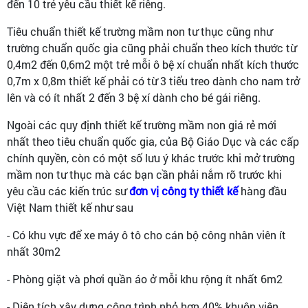
đến 10 trẻ yêu cầu thiết kế riêng.
Tiêu chuẩn thiết kế trường mầm non tư thục cũng như
trường chuẩn quốc gia cũng phải chuẩn theo kích thước từ
0,4m2 đến 0,6m2 một trẻ mỗi ô bệ xí chuẩn nhất kích thước
0,7m x 0,8m thiết kế phải có từ 3 tiểu treo dành cho nam trở
lên và có ít nhất 2 đến 3 bệ xí dành cho bé gái riêng.
Ngoài các quy định thiết kế trường mầm non giá rẻ mới
nhất theo tiêu chuẩn quốc gia, của Bộ Giáo Dục và các cấp
chính quyền, còn có một số lưu ý khác trước khi mở trường
mầm non tư thục mà các bạn cần phải nắm rõ trước khi
yêu cầu các kiến trúc sư
đơn vị công ty thiết kế
hàng đầu
Việt Nam thiết kế như sau
- Có khu vực để xe máy ô tô cho cán bộ công nhân viên ít
nhất 30m2
- Phòng giặt và phơi quần áo ở mỗi khu rộng ít nhất 6m2
- Diện tích xây dựng công trình nhỏ hơn 40% khuôn viên