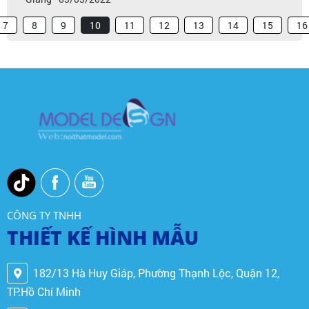
7
8
9
10
11
12
13
14
15
16
CÔNG TY TNHH
THIẾT KẾ HÌNH MẪU
182/13 Hà Huy Giáp, Phường Thạnh Lộc, Quận 12,
TP.Hồ Chí Minh