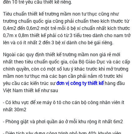
đến 10 trẻ yêu cầu thiết kế riêng.
Tiêu chuẩn thiết kế trường mầm non tư thục cũng như
trường chuẩn quốc gia cũng phải chuẩn theo kích thước từ
0,4m2 đến 0,6m2 một trẻ mỗi ô bệ xí chuẩn nhất kích thước
0,7m x 0,8m thiết kế phải có từ 3 tiểu treo dành cho nam trở
lên và có ít nhất 2 đến 3 bệ xí dành cho bé gái riêng.
Ngoài các quy định thiết kế trường mầm non giá rẻ mới
nhất theo tiêu chuẩn quốc gia, của Bộ Giáo Dục và các cấp
chính quyền, còn có một số lưu ý khác trước khi mở trường
mầm non tư thục mà các bạn cần phải nắm rõ trước khi
yêu cầu các kiến trúc sư
đơn vị công ty thiết kế
hàng đầu
Việt Nam thiết kế như sau
- Có khu vực để xe máy ô tô cho cán bộ công nhân viên ít
nhất 30m2
- Phòng giặt và phơi quần áo ở mỗi khu rộng ít nhất 6m2
- Diện tích xây dựng công trình nhỏ hơn 40% khuôn viên