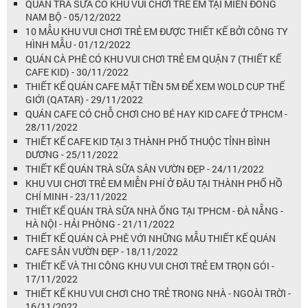
QUÁN TRÀ SỮA CÓ KHU VUI CHƠI TRẺ EM TẠI MIỀN ĐÔNG
NAM BỘ - 05/12/2022
10 MẪU KHU VUI CHƠI TRẺ EM ĐƯỢC THIẾT KẾ BỞI CÔNG TY
HÌNH MẪU - 01/12/2022
QUÁN CÀ PHÊ CÓ KHU VUI CHƠI TRẺ EM QUẬN 7 (THIẾT KẾ
CAFE KID) - 30/11/2022
THIẾT KẾ QUÁN CAFE MẶT TIỀN 5M ĐỂ XEM WOLD CUP THẾ
GIỚI (QATAR) - 29/11/2022
QUÁN CAFE CÓ CHỖ CHƠI CHO BÉ HAY KID CAFE Ở TPHCM -
28/11/2022
THIẾT KẾ CAFE KID TẠI 3 THÀNH PHỐ THUỘC TỈNH BÌNH
DƯƠNG - 25/11/2022
THIẾT KẾ QUÁN TRÀ SỮA SÂN VƯỜN ĐẸP - 24/11/2022
KHU VUI CHƠI TRẺ EM MIỄN PHÍ Ở ĐÂU TẠI THÀNH PHỐ HỒ
CHÍ MINH - 23/11/2022
THIẾT KẾ QUÁN TRÀ SỮA NHÀ ỐNG TẠI TPHCM - ĐÀ NẴNG -
HÀ NỘI - HẢI PHÒNG - 21/11/2022
THIẾT KẾ QUÁN CÀ PHÊ VỚI NHỮNG MẪU THIẾT KẾ QUÁN
CAFE SÂN VƯỜN ĐẸP - 18/11/2022
THIẾT KẾ VÀ THI CÔNG KHU VUI CHƠI TRẺ EM TRỌN GÓI -
17/11/2022
THIẾT KẾ KHU VUI CHƠI CHO TRẺ TRONG NHÀ - NGOÀI TRỜI -
16/11/2022