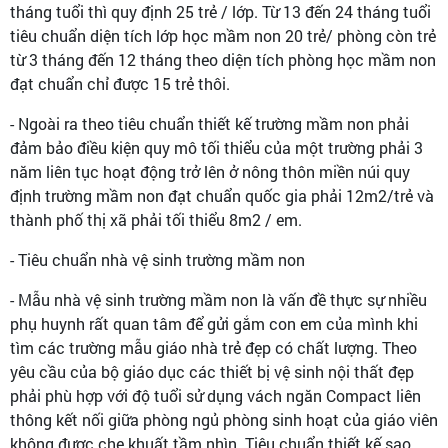
tháng tuổi thì quy định 25 trẻ / lớp. Từ 13 đến 24 tháng tuổi
tiêu chuẩn diện tích lớp học mầm non 20 trẻ/ phòng còn trẻ
từ 3 tháng đến 12 tháng theo diện tích phòng học mầm non
đạt chuẩn chỉ được 15 trẻ thôi.
- Ngoài ra theo tiêu chuẩn thiết kế trường mầm non phải
đảm bảo điều kiện quy mô tối thiểu của một trường phải 3
năm liên tục hoạt động trở lên ở nông thôn miền núi quy
định trường mầm non đạt chuẩn quốc gia phải 12m2/trẻ và
thành phố thị xã phải tối thiểu 8m2 / em.
- Tiêu chuẩn nhà vệ sinh trường mầm non
- Mẫu nhà vệ sinh trường mầm non là vấn đề thực sự nhiều
phụ huynh rất quan tâm để gửi gắm con em của mình khi
tìm các trường mẫu giáo nhà trẻ đẹp có chất lượng. Theo
yêu cầu của bộ giáo dục các thiết bị vệ sinh nội thất đẹp
phải phù hợp với độ tuổi sử dụng vách ngăn Compact liên
thông kết nối giữa phòng ngủ phòng sinh hoạt của giáo viên
không được che khuất tầm nhìn. Tiêu chuẩn thiết kế sao