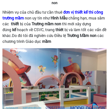
non
Nhiệm vụ của chủ đầu tư cần thuê
đơn vị thiết kế thi công
trường mầm
non uy tín như
Hình Mẫu
chẳng hạn, mua sắm
các
thiết
bị của
Trường
mầm
non
thì mới xây dựng
đúng
kế
hoạch về CSVC, trang
thiét
bị và làm tốt các vấn đề
khác.Do đó tôi đã nghiên cứu Điều lệ
Trường
Mầm
non
các
chương trình Giáo dục
mầm