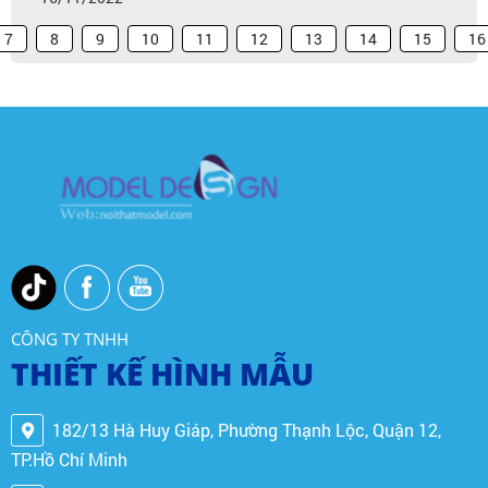
7
8
9
10
11
12
13
14
15
16
CÔNG TY TNHH
THIẾT KẾ HÌNH MẪU
182/13 Hà Huy Giáp, Phường Thạnh Lộc, Quận 12,
TP.Hồ Chí Minh