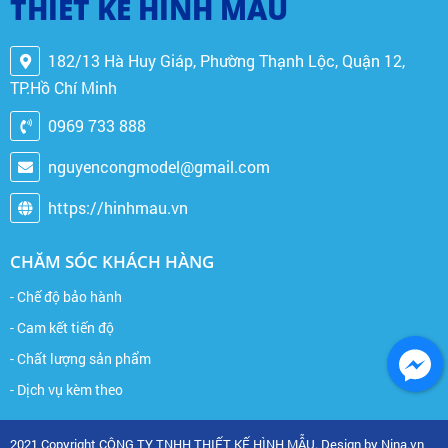
THIẾT KẾ HÌNH MẪU
182/13 Hà Huy Giáp, Phường Thạnh Lộc, Quận 12,
TP.Hồ Chí Minh
0969 733 888
nguyencongmodel@gmail.com
https://hinhmau.vn
CHĂM SÓC KHÁCH HÀNG
- Chế độ bảo hành
- Cam kết tiến độ
- Chất lượng sản phẩm
- Dịch vụ kèm theo
2021 Copyright CÔNG TY TNHH THIẾT KẾ HÌNH MẪU. Design by Nina.vn