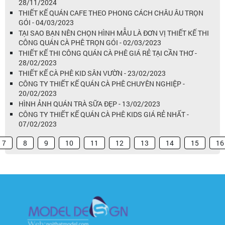
28/11/2024
THIẾT KẾ QUÁN CAFE THEO PHONG CÁCH CHÂU ÂU TRỌN
GÓI - 04/03/2023
TẠI SAO BẠN NÊN CHỌN HÌNH MẪU LÀ ĐƠN VỊ THIẾT KẾ THI
CÔNG QUÁN CÀ PHÊ TRỌN GÓI - 02/03/2023
THIẾT KẾ THI CÔNG QUÁN CÀ PHÊ GIÁ RẺ TẠI CẦN THƠ -
28/02/2023
THIẾT KẾ CÀ PHÊ KID SÂN VƯỜN - 23/02/2023
CÔNG TY THIẾT KẾ QUÁN CÀ PHÊ CHUYÊN NGHIỆP -
20/02/2023
HÌNH ẢNH QUÁN TRÀ SỮA ĐẸP - 13/02/2023
CÔNG TY THIẾT KẾ QUÁN CÀ PHÊ KIDS GIÁ RẺ NHẤT -
07/02/2023
7
8
9
10
11
12
13
14
15
16