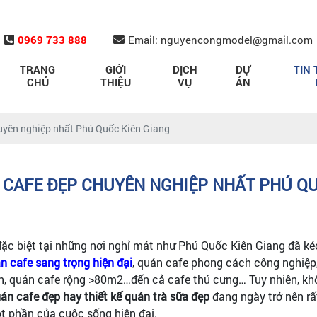
0969 733 888
Email: nguyencongmodel@gmail.com
TRANG
GIỚI
DỊCH
DỰ
TIN 
CHỦ
THIỆU
VỤ
ÁN
huyên nghiệp nhất Phú Quốc Kiên Giang
 CAFE ĐẸP CHUYÊN NGHIỆP NHẤT PHÚ Q
 đặc biệt tại những nơi nghỉ mát như Phú Quốc Kiên Giang đã k
n cafe sang trọng hiện đại
, quán cafe phong cách công nghiệp, 
n, quán cafe rộng >80m2…đến cả cafe thú cưng… Tuy nhiên, khô
uán cafe đẹp hay thiết kế quán trà sữa đẹp
đang ngày trở nên rất
t phần của cuộc sống hiện đại.