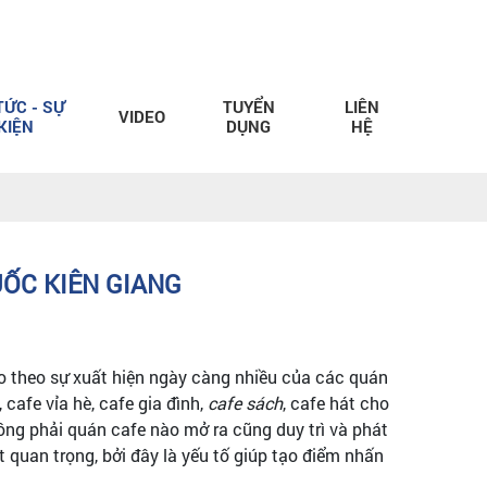
TỨC - SỰ
TUYỂN
LIÊN
VIDEO
KIỆN
DỤNG
HỆ
UỐC KIÊN GIANG
éo theo sự xuất hiện ngày càng nhiều của các quán
cafe vỉa hè, cafe gia đình,
cafe sách
, cafe hát cho
ng phải quán cafe nào mở ra cũng duy trì và phát
 quan trọng, bởi đây là yếu tố giúp tạo điểm nhấn