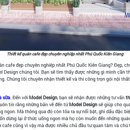
Thiết kế quán cafe đẹp chuyên nghiệp nhất Phú Quốc Kiên Giang
án cafe đẹp chuyên nghiệp nhất Phú Quốc Kiên Giang? Đẹp, ch
l Design chúng tôi. Bạn sẽ tìm thấy được những gì mình cần t
. Chúng tôi chuyên nhận thiết kế và thi công trọn gói nội thất 
rà sữa
. Đến với
Model Design
, bạn sẽ nhận được những tư vấn
th
uôn tin rằng những bản vẽ đến từ
Model Design
sẽ giúp cho quá
ngon. Mà thông qua đó còn tỏa ra sự nổi bật, ghi dấu đặc biệ
uốn dừng lại ở thức uống ngon mà họ còn muốn đến những quán t
án cafe cũng vì vậy mà được nhiều chủ đầu tư quan tâm và chú 