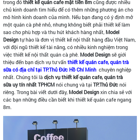
trong đó
thiết kế quán cafe mặt tiền 8m
cũng được nhiều
chủ kinh doanh tìm hiểu để có thêm những phương án cho
mô hình kinh doanh của mình. Nếu bạn đang có ý định mở
một quán cà phê nhỏ, nhưng không biết phải thiết kế làm
sao cho phù hợp và thu hút khách hàng nhất,
Model
Design
tự hào là đơn vị thiết kế nội thất hàng đầu Việt Nam,
với đội ngũ thiết kế tài năng, có nhiều kinh nghiệm trong
việc thiết kế nội thất quán cà phê.
Model Design
sẽ giới
thiệu đến bạn dịch vụ tư vấn
thiết kế quán cafe, quán trà
sữa có địa chỉ tại TP.Thủ Đức Hồ Chí Minh
chuyên nghiệp
nhất. Chúng tôi là
dịch vụ thiết kế quán cafe, quán trà
sữa uy tín nhất TPHCM
nói chung và tại
TP.Thủ Đức
nói
riêng. Trong bài viết dưới đây,
Model Design
xin chia sẻ với
các bạn những điều cần biết khi thiết kế quán cafe ngang
8m.