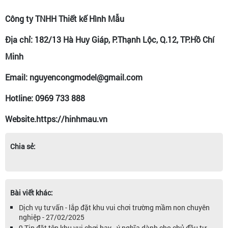
Công ty TNHH Thiết kế Hình Mẫu
Địa chỉ: 182/13 Hà Huy Giáp, P.Thạnh Lộc, Q.12, TP.Hồ Chí
Minh
Email: nguyencongmodel@gmail.com
Hotline: 0969 733 888
Website.https://hinhmau.vn
Chia sẻ:
Bài viết khác:
Dịch vụ tư vấn - lắp đặt khu vui chơi trường mầm non chuyên
nghiệp - 27/02/2025
9 Tip đặt tên khu vui chơi hay - ý nghĩa dành cho chủ đầu tư -