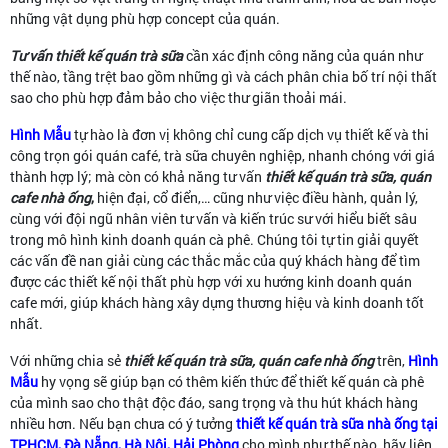
những vật dụng phù hợp concept của quán.
Tư vấn thiết kế quán trà sữa
cần xác định công năng của quán như
thế nào, tầng trệt bao gồm những gì và cách phân chia bố trí nội thất
sao cho phù hợp đảm bảo cho việc thư giãn thoải mái.
Hình Mẫu
tự hào là đơn vị không chỉ cung cấp dịch vụ thiết kế và thi
công trọn gói quán café, trà sữa chuyên nghiệp, nhanh chóng với giá
thành hợp lý; mà còn có khả năng tư vấn
thiết kế quán trà sữa, quán
cafe nhà ống
,
hiện đại, cổ điển,… cũng như việc điều hành, quản lý,
cùng với đội ngũ nhân viên tư vấn và kiến trúc sư với hiểu biết sâu
trong mô hình kinh doanh quán cà phê. Chúng tôi tự tin giải quyết
các vấn đề nan giải cùng các thắc mắc của quý khách hàng để tìm
được các thiết kế nội thất phù hợp với xu hướng kinh doanh quán
cafe mới, giúp khách hàng xây dựng thương hiệu và kinh doanh tốt
nhất.
Với những chia sẻ
thiết kế quán trà sữa, quán cafe nhà ống
trên,
Hình
Mẫu
hy vọng sẽ giúp bạn có thêm kiến thức để thiết kế quán cà phê
của mình sao cho thật độc đáo, sang trọng và thu hút khách hàng
nhiều hơn. Nếu bạn chưa có ý tưởng
thiết kế quán trà sữa nhà ống tại
TPHCM, Đà Nẵng, Hà Nội, Hải Phòng
cho mình như thế nào, hãy liên