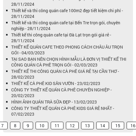
28/11/2024
Thiết kế và thi công quán cafe 100m2 đẹp tiết kiệm chi phí -
28/11/2024
Thiết kế và thi công quán cafe tại Bến Tre trọn gói, chuyên
nghiệp - 28/11/2024
Thiết kế thi công quán cafe tại Đà Lạt trọn gói giá rẻ -
28/11/2024
THIẾT KẾ QUÁN CAFE THEO PHONG CÁCH CHÂU ÂU TRỌN
GÓI - 04/03/2023
TẠI SAO BẠN NÊN CHỌN HÌNH MẪU LÀ ĐƠN VỊ THIẾT KẾ THI
CÔNG QUÁN CÀ PHÊ TRỌN GÓI - 02/03/2023
THIẾT KẾ THI CÔNG QUÁN CÀ PHÊ GIÁ RẺ TẠI CẦN THƠ -
28/02/2023
THIẾT KẾ CÀ PHÊ KID SÂN VƯỜN - 23/02/2023
CÔNG TY THIẾT KẾ QUÁN CÀ PHÊ CHUYÊN NGHIỆP -
20/02/2023
HÌNH ẢNH QUÁN TRÀ SỮA ĐẸP - 13/02/2023
CÔNG TY THIẾT KẾ QUÁN CÀ PHÊ KIDS GIÁ RẺ NHẤT -
07/02/2023
7
8
9
10
11
12
13
14
15
16