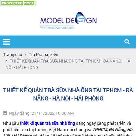
Trang chủ
Tin tức - sự kiện
THIẾT KẾ QUÁN TRÀ SỮA NHÀ ỐNG TẠI TPHCM - ĐÀ NẴNG - HÀ
NỘI - HẢI PHÒNG
THIẾT KẾ QUÁN TRÀ SỮA NHÀ ỐNG TẠI TPHCM - ĐÀ
NẴNG - HÀ NỘI - HẢI PHÒNG
Ngày đăng: 21/11/2022 10:36 AM
Nhu cầu
thiết kế quán trà sữa nhà ống
đang ngày càng phát triển và
phổ biến trên thị trường Việt Nam nói chung và
TPHCM, Đà Nẵng, Hà
Nội, Hải Phòng
nói riêng. Vì thế mà các mô hình qua trà sữa hiện đại