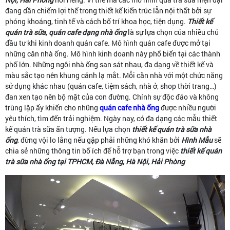
đang dần chiếm lợi thế trong thiết kế kiến trúc lẫn nội thất bởi sự
phóng khoáng, tinh tế và cách bố trí khoa học, tiện dụng.
Thiết kế
quán trà sữa, quán cafe dạng nhà ống
là sự lựa chọn của nhiều chủ
đầu tư khi kinh doanh quán cafe. Mô hình quán cafe được mở tại
những căn nhà ống. Mô hình kinh doanh này phổ biến tại các thành
phố lớn. Những ngôi nhà ống san sát nhau, đa dạng về thiết kế và
màu sắc tạo nên khung cảnh lạ mắt. Mỗi căn nhà với một chức năng
sử dụng khác nhau (quán cafe, tiệm sách, nhà ở, shop thời trang…)
đan xen tạo nên bộ mặt của con đường. Chính sự độc đáo và không
trùng lặp ấy khiến cho những
quán cafe nhà ống
được nhiều người
yêu thích, tìm đến trải nghiệm. Ngày nay, có đa dạng các mẫu thiết
kế quán trà sữa ấn tượng. Nếu lựa chọn
thiết kế quán trà sữa nhà
ống
, đừng vội lo lắng nếu gặp phải những khó khăn bởi
Hình Mẫu
sẽ
chia sẻ những thông tin bổ ích để hỗ trợ bạn trong việc
thiết kế quán
trà sữa nhà ống tại TPHCM, Đà Nẵng, Hà Nội, Hải Phòng