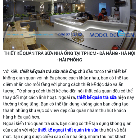
THIẾT KẾ QUÁN TRÀ SỮA NHÀ ỐNG TẠI TPHCM - ĐÀ NẴNG - HÀ NỘI
- HẢI PHÒNG
Với kiểu
thiết kế quán trà sữa nhà ống
, chủ đầu tư có thể thiết kế
không gian quán với nhiều phong cách khác nhau, bạn có thể tạo
điểm nhấn cho mỗi tầng với phong cách thiết kế độc đáo và ấn
tượng. Từ phong cách thiết kế cho đến nội thất của quán đều có thể
thay đổi một cách linh hoạt. Ngoài ra
,
thiết kế quán trà sữa
hiện nay
thường trồng tầng. Bạn có thể tận dụng không gian ban công tạo
thành những khu vực có view đẹp của quán nhằm thu hút khách
hàng hiệu quả hơn.
Ngoài kiến trúc quán trà sữa, bạn cũng có thể tận dụng không gian
của quán với việc
thiết kế ngoại thất quán trà sữa
thu hút và bắt
mắt. Tận dụng được chiều cao của nhà ống, nhằm thu hút khách