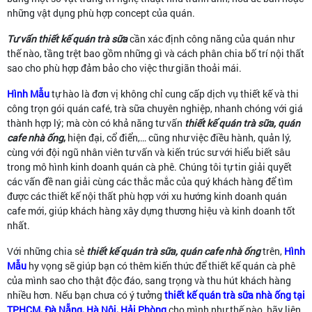
những vật dụng phù hợp concept của quán.
Tư vấn thiết kế quán trà sữa
cần xác định công năng của quán như
thế nào, tầng trệt bao gồm những gì và cách phân chia bố trí nội thất
sao cho phù hợp đảm bảo cho việc thư giãn thoải mái.
Hình Mẫu
tự hào là đơn vị không chỉ cung cấp dịch vụ thiết kế và thi
công trọn gói quán café, trà sữa chuyên nghiệp, nhanh chóng với giá
thành hợp lý; mà còn có khả năng tư vấn
thiết kế quán trà sữa, quán
cafe nhà ống
,
hiện đại, cổ điển,… cũng như việc điều hành, quản lý,
cùng với đội ngũ nhân viên tư vấn và kiến trúc sư với hiểu biết sâu
trong mô hình kinh doanh quán cà phê. Chúng tôi tự tin giải quyết
các vấn đề nan giải cùng các thắc mắc của quý khách hàng để tìm
được các thiết kế nội thất phù hợp với xu hướng kinh doanh quán
cafe mới, giúp khách hàng xây dựng thương hiệu và kinh doanh tốt
nhất.
Với những chia sẻ
thiết kế quán trà sữa, quán cafe nhà ống
trên,
Hình
Mẫu
hy vọng sẽ giúp bạn có thêm kiến thức để thiết kế quán cà phê
của mình sao cho thật độc đáo, sang trọng và thu hút khách hàng
nhiều hơn. Nếu bạn chưa có ý tưởng
thiết kế quán trà sữa nhà ống tại
TPHCM, Đà Nẵng, Hà Nội, Hải Phòng
cho mình như thế nào, hãy liên