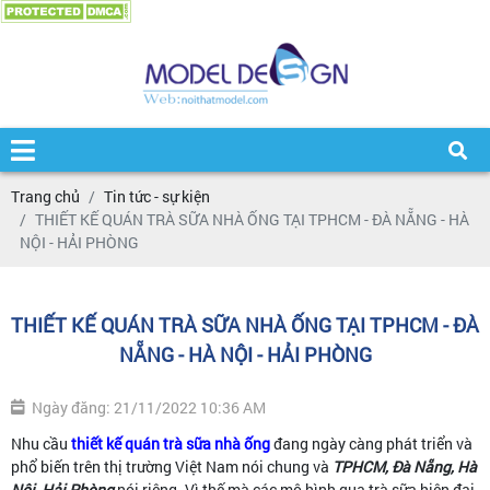
Trang chủ
Tin tức - sự kiện
THIẾT KẾ QUÁN TRÀ SỮA NHÀ ỐNG TẠI TPHCM - ĐÀ NẴNG - HÀ
NỘI - HẢI PHÒNG
THIẾT KẾ QUÁN TRÀ SỮA NHÀ ỐNG TẠI TPHCM - ĐÀ
NẴNG - HÀ NỘI - HẢI PHÒNG
Ngày đăng: 21/11/2022 10:36 AM
Nhu cầu
thiết kế quán trà sữa nhà ống
đang ngày càng phát triển và
phổ biến trên thị trường Việt Nam nói chung và
TPHCM, Đà Nẵng, Hà
Nội, Hải Phòng
nói riêng. Vì thế mà các mô hình qua trà sữa hiện đại