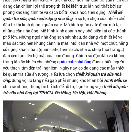
đang dần chiếm lợi thế trong thiết kế kiến trúc lẫn nội thất bởi sự
phóng khoáng, tinh tế và cách bố trí khoa học, tiện dụng.
Thiết kế
quán trà sữa, quán cafe dạng nhà ống
là sự lựa chọn của nhiều chủ
đầu tư khi kinh doanh quán cafe. Mô hình quán cafe được mở tại
những căn nhà ống. Mô hình kinh doanh này phổ biến tại các thành
phố lớn. Những ngôi nhà ống san sát nhau, đa dạng về thiết kế và
màu sắc tạo nên khung cảnh lạ mắt. Mỗi căn nhà với một chức năng
sử dụng khác nhau (quán cafe, tiệm sách, nhà ở, shop thời trang…)
đan xen tạo nên bộ mặt của con đường. Chính sự độc đáo và không
trùng lặp ấy khiến cho những
quán cafe nhà ống
được nhiều người
yêu thích, tìm đến trải nghiệm. Ngày nay, có đa dạng các mẫu thiết
kế quán trà sữa ấn tượng. Nếu lựa chọn
thiết kế quán trà sữa nhà
ống
, đừng vội lo lắng nếu gặp phải những khó khăn bởi
Hình Mẫu
sẽ
chia sẻ những thông tin bổ ích để hỗ trợ bạn trong việc
thiết kế quán
trà sữa nhà ống tại TPHCM, Đà Nẵng, Hà Nội, Hải Phòng