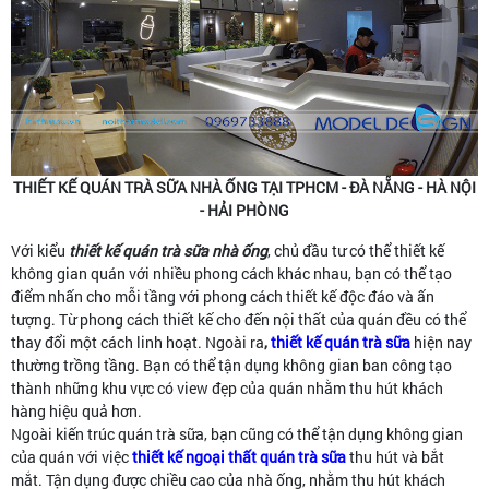
THIẾT KẾ QUÁN TRÀ SỮA NHÀ ỐNG TẠI TPHCM - ĐÀ NẴNG - HÀ NỘI
- HẢI PHÒNG
Với kiểu
thiết kế quán trà sữa nhà ống
, chủ đầu tư có thể thiết kế
không gian quán với nhiều phong cách khác nhau, bạn có thể tạo
điểm nhấn cho mỗi tầng với phong cách thiết kế độc đáo và ấn
tượng. Từ phong cách thiết kế cho đến nội thất của quán đều có thể
thay đổi một cách linh hoạt. Ngoài ra
,
thiết kế quán trà sữa
hiện nay
thường trồng tầng. Bạn có thể tận dụng không gian ban công tạo
thành những khu vực có view đẹp của quán nhằm thu hút khách
hàng hiệu quả hơn.
Ngoài kiến trúc quán trà sữa, bạn cũng có thể tận dụng không gian
của quán với việc
thiết kế ngoại thất quán trà sữa
thu hút và bắt
mắt. Tận dụng được chiều cao của nhà ống, nhằm thu hút khách