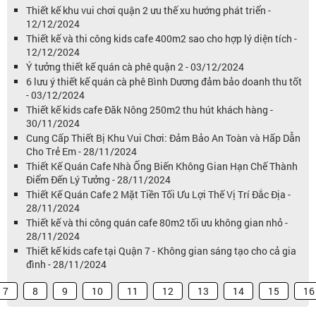
Thiết kế khu vui chơi quận 2 ưu thế xu hướng phát triển -
12/12/2024
Thiết kế và thi công kids cafe 400m2 sao cho hợp lý diện tích -
12/12/2024
Ý tưởng thiết kế quán cà phê quận 2 - 03/12/2024
6 lưu ý thiết kế quán cà phê Bình Dương đảm bảo doanh thu tốt
- 03/12/2024
Thiết kế kids cafe Đăk Nông 250m2 thu hút khách hàng -
30/11/2024
Cung Cấp Thiết Bị Khu Vui Chơi: Đảm Bảo An Toàn và Hấp Dẫn
Cho Trẻ Em - 28/11/2024
Thiết Kế Quán Cafe Nhà Ống Biến Không Gian Hạn Chế Thành
Điểm Đến Lý Tưởng - 28/11/2024
Thiết Kế Quán Cafe 2 Mặt Tiền Tối Ưu Lợi Thế Vị Trí Đắc Địa -
28/11/2024
Thiết kế và thi công quán cafe 80m2 tối ưu không gian nhỏ -
28/11/2024
Thiết kế kids cafe tại Quận 7 - Không gian sáng tạo cho cả gia
đình - 28/11/2024
7
8
9
10
11
12
13
14
15
16