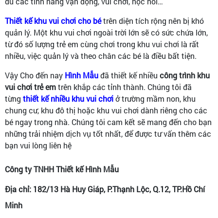
đủ các tính năng vận động, vui chơi, học hỏi…
Thiết kế khu vui chơi cho bé
trên diện tích rộng nên bị khó
quản lý. Một khu vui chơi ngoài trời lớn sẽ có sức chứa lớn,
từ đó số lượng trẻ em cùng chơi trong khu vui chơi là rất
nhiều, việc quản lý và theo chân các bé là điều bất tiện.
Vậy Cho đến nay
Hình Mẫu
đã thiết kế nhiều
công trình khu
vui chơi trẻ em
trên khắp các tỉnh thành. Chúng tôi đã
từng
thiết kế nhiều khu vui chơi
ở trường mầm non, khu
chung cư, khu đô thị hoặc khu vui chơi dành riêng cho các
bé ngay trong nhà. Chúng tôi cam kết sẽ mang đến cho bạn
những trải nhiệm dịch vụ tốt nhất, để được tư vấn thêm các
bạn vui lòng liên hệ
Công ty TNHH Thiết kế Hình Mẫu
Địa chỉ: 182/13 Hà Huy Giáp, P.Thạnh Lộc, Q.12, TP.Hồ Chí
Minh