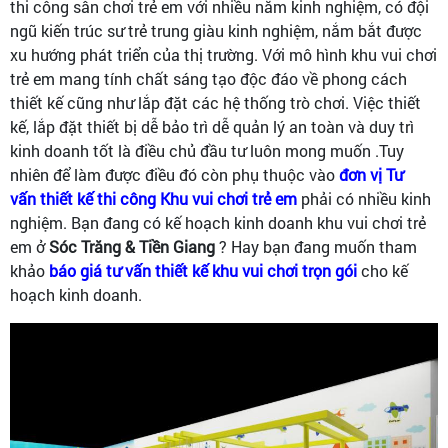
thi công sân chơi trẻ em với nhiều năm kinh nghiệm, có đội
ngũ kiến trúc sư trẻ trung giàu kinh nghiệm, nắm bắt được
xu hướng phát triển của thị trường. Với mô hình khu vui chơi
trẻ em mang tính chất sáng tạo độc đáo về phong cách
thiết kế cũng như lắp đặt các hệ thống trò chơi. Việc thiết
kế, lắp đặt thiết bị dễ bảo trì dễ quản lý an toàn và duy trì
kinh doanh tốt là điều chủ đầu tư luôn mong muốn .Tuy
nhiên để làm được điều đó còn phụ thuộc vào
đơn vị Tư
vấn thiết kế thi công Khu vui chơi trẻ em
phải có nhiều kinh
nghiệm. Bạn đang có kế hoạch kinh doanh khu vui chơi trẻ
em ở
Sóc Trăng & Tiền Giang
? Hay bạn đang muốn tham
khảo
báo giá tư vấn thiết kế khu vui chơi trọn gói
cho kế
hoạch kinh doanh.