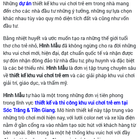
Những
dự án
thiết kế khu vui chơi trẻ em trong nhà mang
đến cho các nhà đầu tư những ý tưởng, những sự lựa chọn
khác nhau tùy vào quy mô diện tích đất và cũng như vốn
đầu tư.
Bằng nhiệt huyết và ước muốn tạo ra những thế giới tuổi
thơ cho trẻ nhỏ,
Hình Mẫu
đã không ngừng cho ra đời những
khu vui chơi mới, hiện đại, đạt chuẩn quốc tế và nhận được
sự đón nhận đông đảo từ nhà đầu tư, phụ huynh và đặc biệt
là các bé thiếu nhi.
Hình Mẫu
là đơn vị tập trung chuyên sâu
về
thiết kế khu vui chơi trẻ em
và các giải pháp khu vui chơi
giải trí, giáo dục, và thẩm mỹ.
Hình Mẫu
tự hào là một trong những đơn vị tiên phong
trong lĩnh vực
thiết kế và thi công khu vui chơi trẻ em tại
Sóc Trăng & Tiền Giang
.
Mô hình thiết kế này tập trung vào
những trò chơi mới hiện nay, với lưới color net và xe lửa điện
nằm ở gần cổng ra vào nhằm tạo sức hút với khách hàng từ
bên ngoài. Bên trong là một hệ thống khu vuic hơi với đầy