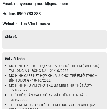
Email: nguyencongmodel@gmail.com
Hotline: 0969 733 888
Website.https://hinhmau.vn
Chia sẻ:
Bài viết khác:
MÔ HÌNH CAFE KẾT HỢP KHU VUI CHƠI TRẺ EM (CAFE KID)
TẠI LONG AN - ĐỒNG NAI - 21/10/2022
MÔ HÌNH CAFE KẾT HỢP KHU VUI CHƠI TRẺ EM Ở TPHCM -
BÌNH DƯƠNG - 19/10/2022
MÔ HÌNH KHU VUI CHƠI TRẺ EM MINI NHƯ THẾ NÀO? -
17/10/2022
THIẾT KẾ QUÁN CAFE GÓC 2 MẶT TIỀN ĐẸP NHẤT -
13/10/2022
THIẾT KẾ KHU VUI CHƠI TRẺ EM TRONG QUÁN CAFE (CAFE