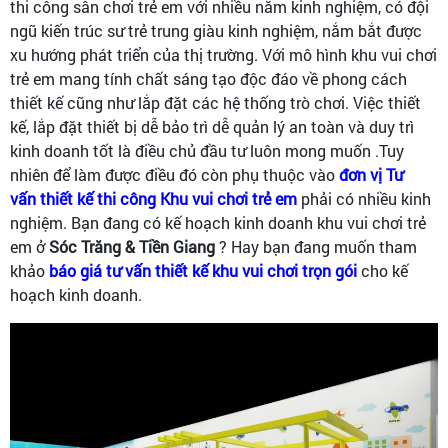
thi công sân chơi trẻ em với nhiều năm kinh nghiệm, có đội
ngũ kiến trúc sư trẻ trung giàu kinh nghiệm, nắm bắt được
xu hướng phát triển của thị trường. Với mô hình khu vui chơi
trẻ em mang tính chất sáng tạo độc đáo về phong cách
thiết kế cũng như lắp đặt các hệ thống trò chơi. Việc thiết
kế, lắp đặt thiết bị dễ bảo trì dễ quản lý an toàn và duy trì
kinh doanh tốt là điều chủ đầu tư luôn mong muốn .Tuy
nhiên để làm được điều đó còn phụ thuộc vào
đơn vị Tư
vấn thiết kế thi công Khu vui chơi trẻ em
phải có nhiều kinh
nghiệm. Bạn đang có kế hoạch kinh doanh khu vui chơi trẻ
em ở
Sóc Trăng & Tiền Giang
? Hay bạn đang muốn tham
khảo
báo giá tư vấn thiết kế khu vui chơi trọn gói
cho kế
hoạch kinh doanh.