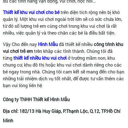
đủ các tính năng vận động, vui chơi, học hỏi…
Thiết kế khu vui chơi cho bé
trên diện tích rộng nên bị khó
quản lý. Một khu vui chơi ngoài trời lớn sẽ có sức chứa lớn,
từ đó số lượng trẻ em cùng chơi trong khu vui chơi là rất
nhiều, việc quản lý và theo chân các bé là điều bất tiện.
Vậy Cho đến nay
Hình Mẫu
đã thiết kế nhiều
công trình khu
vui chơi trẻ em
trên khắp các tỉnh thành. Chúng tôi đã
từng
thiết kế nhiều khu vui chơi
ở trường mầm non, khu
chung cư, khu đô thị hoặc khu vui chơi dành riêng cho các
bé ngay trong nhà. Chúng tôi cam kết sẽ mang đến cho bạn
những trải nhiệm dịch vụ tốt nhất, để được tư vấn thêm các
bạn vui lòng liên hệ
Công ty TNHH Thiết kế Hình Mẫu
Địa chỉ: 182/13 Hà Huy Giáp, P.Thạnh Lộc, Q.12, TP.Hồ Chí
Minh