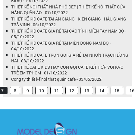
KIDS) - 10/10/2022
THIẾT KẾ NỘI THẤT NHÀ PHỐ ĐẸP | THIẾT KẾ NỘI THẤT CỬA
HÀNG QUẦN ÁO - 07/10/2022
THIẾT KẾ KID CAFE TẠI AN GIANG - KIÊN GIANG - HẬU GIANG -
TRÀ VINH - 06/10/2022
THIẾT KẾ KID CAFE GIÁ RẺ TẠI CÁC TỈNH MIỀN TÂY NAM BỘ -
05/10/2022
THIẾT KẾ KID CAFE GIÁ RẺ TẠI MIỀN ĐÔNG NAM BỘ -
04/10/2022
THIẾT KẾ KID CAFE TRỌN GÓI GIÁ RẺ TẠI NHƠN TRẠCH ĐỒNG
NAI - 03/10/2022
THIẾT KẾ CAFE KIDS HAY CÒN GỌI CAFE KẾT HỢP VỚI KVC
TRẺ EM TPHCM - 01/10/2022
Công ty thiết kế nội that quán cafe - 03/05/2022
7
8
9
10
11
12
13
14
15
16