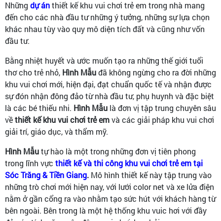
Những
dự án
thiết kế khu vui chơi trẻ em trong nhà mang
đến cho các nhà đầu tư những ý tưởng, những sự lựa chọn
khác nhau tùy vào quy mô diện tích đất và cũng như vốn
đầu tư.
Bằng nhiệt huyết và ước muốn tạo ra những thế giới tuổi
thơ cho trẻ nhỏ,
Hình Mẫu
đã không ngừng cho ra đời những
khu vui chơi mới, hiện đại, đạt chuẩn quốc tế và nhận được
sự đón nhận đông đảo từ nhà đầu tư, phụ huynh và đặc biệt
là các bé thiếu nhi.
Hình Mẫu
là đơn vị tập trung chuyên sâu
về
thiết kế khu vui chơi trẻ em
và các giải pháp khu vui chơi
giải trí, giáo dục, và thẩm mỹ.
Hình Mẫu
tự hào là một trong những đơn vị tiên phong
trong lĩnh vực
thiết kế và thi công khu vui chơi trẻ em tại
Sóc Trăng & Tiền Giang
.
Mô hình thiết kế này tập trung vào
những trò chơi mới hiện nay, với lưới color net và xe lửa điện
nằm ở gần cổng ra vào nhằm tạo sức hút với khách hàng từ
bên ngoài. Bên trong là một hệ thống khu vuic hơi với đầy