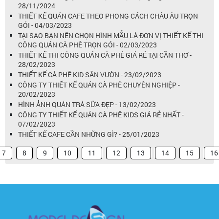
28/11/2024
THIẾT KẾ QUÁN CAFE THEO PHONG CÁCH CHÂU ÂU TRỌN
GÓI - 04/03/2023
TẠI SAO BẠN NÊN CHỌN HÌNH MẪU LÀ ĐƠN VỊ THIẾT KẾ THI
CÔNG QUÁN CÀ PHÊ TRỌN GÓI - 02/03/2023
THIẾT KẾ THI CÔNG QUÁN CÀ PHÊ GIÁ RẺ TẠI CẦN THƠ -
28/02/2023
THIẾT KẾ CÀ PHÊ KID SÂN VƯỜN - 23/02/2023
CÔNG TY THIẾT KẾ QUÁN CÀ PHÊ CHUYÊN NGHIỆP -
20/02/2023
HÌNH ẢNH QUÁN TRÀ SỮA ĐẸP - 13/02/2023
CÔNG TY THIẾT KẾ QUÁN CÀ PHÊ KIDS GIÁ RẺ NHẤT -
07/02/2023
THIẾT KẾ CAFE CẦN NHỮNG GÌ? - 25/01/2023
7
8
9
10
11
12
13
14
15
16