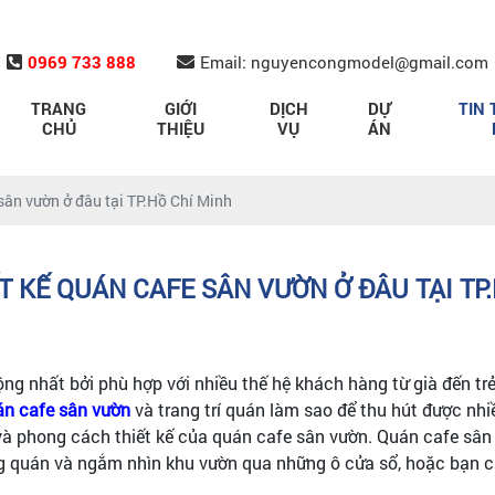
0969 733 888
Email: nguyencongmodel@gmail.com
TRANG
GIỚI
DỊCH
DỰ
TIN 
CHỦ
THIỆU
VỤ
ÁN
 sân vườn ở đâu tại TP.Hồ Chí Minh
T KẾ QUÁN CAFE SÂN VƯỜN Ở ĐÂU TẠI TP
ng nhất bởi phù hợp với nhiều thế hệ khách hàng từ già đến trẻ
uán cafe sân vườn
và trang trí quán làm sao để thu hút được nh
 và phong cách thiết kế của quán cafe sân vườn. Quán cafe sâ
ng quán và ngắm nhìn khu vườn qua những ô cửa sổ, hoặc bạn 