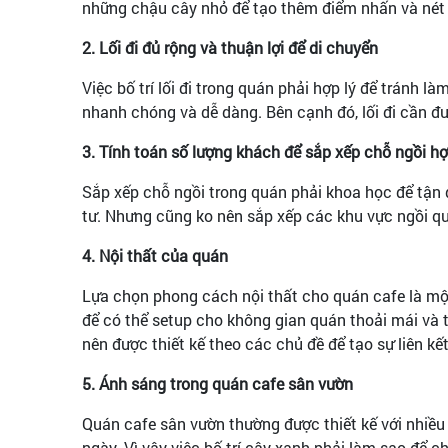
những chậu cây nhỏ để tạo thêm điểm nhấn và nét
2. Lối đi đủ rộng và thuận lợi để di chuyển
Việc bố trí lối đi trong quán phải hợp lý để tránh
nhanh chóng và dễ dàng. Bên cạnh đó, lối đi cần đ
3. Tính toán số lượng khách để sắp xếp chỗ ngồi hợ
Sắp xếp chỗ ngồi trong quán phải khoa học để tận 
tư. Nhưng cũng ko nên sắp xếp các khu vực ngồi qu
4. Nội thất của quán
Lựa chọn phong cách nội thất cho quán cafe là một
để có thể setup cho không gian quán thoải mái và t
nên được thiết kế theo các chủ đề để tạo sự liên kế
5. Ánh sáng trong quán cafe sân vườn
Quán cafe sân vườn thường được thiết kế với nhiều 
ngày. Vì vậy việc bố trí cây xanh phải làm sao để 