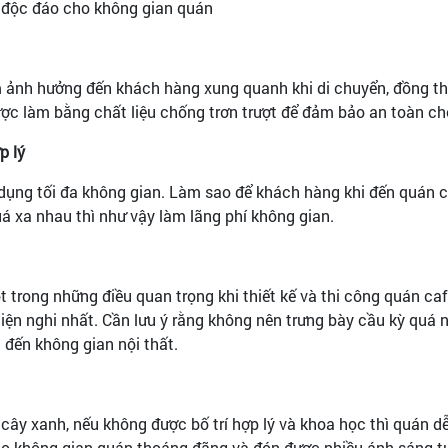
 độc đáo cho không gian quán
 làm ảnh hưởng đến khách hàng xung quanh khi di chuyển, đồng t
ược làm bằng chất liệu chống trơn trượt để đảm bảo an toàn ch
p lý
dụng tối đa không gian. Làm sao để khách hàng khi đến quán c
á xa nhau thì như vậy làm lãng phí không gian.
 trong những điều quan trọng khi thiết kế và thi công quán ca
iện nghi nhất. Cần lưu ý rằng không nên trưng bày cầu kỳ quá n
t đến không gian nội thất.
cây xanh, nếu không được bố trí hợp lý và khoa học thì quán dễ
cho không gian quán thoáng đãng và đón được nhiều ánh sáng tự