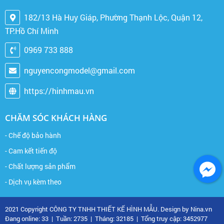
182/13 Hà Huy Giáp, Phường Thạnh Lộc, Quận 12,
TP.Hồ Chí Minh
0969 733 888
nguyencongmodel@gmail.com
https://hinhmau.vn
CHĂM SÓC KHÁCH HÀNG
- Chế độ bảo hành
- Cam kết tiến độ
- Chất lượng sản phẩm
- Dịch vụ kèm theo
2021 Copyright CÔNG TY TNHH THIẾT KẾ HÌNH MẪU. Design by Nina.vn
Đang online: 33
|
Tuần: 2735
|
Tháng: 32185
|
Tổng truy cập: 3452977