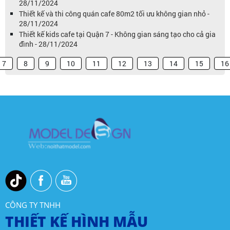
28/11/2024
Thiết kế và thi công quán cafe 80m2 tối ưu không gian nhỏ -
28/11/2024
Thiết kế kids cafe tại Quận 7 - Không gian sáng tạo cho cả gia
đình - 28/11/2024
7
8
9
10
11
12
13
14
15
16
CÔNG TY TNHH
THIẾT KẾ HÌNH MẪU