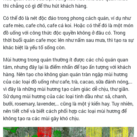
thì chẳng có gì để thu hút khách hàng.
Có thể đó là nét độc đáo trong phong cách quán, ví dụ như
cafe mèo, cafe chó, cafe cá koi. Hoặc có thể đó là một món
đồ uống với công thức độc quyền không ở đâu có. Trong
thời buổi quán cafe mọc lên như nấm sau mưa, thì tạo ra sự
khác biệt là yếu tố sống còn.
Mùi hương trong quán thường ít được các chủ quán quan
tâm, nhưng đây lại là điểm nhấn để tạo ấn tượng với khách
hàng. Nên tạo cho không gian quán tràn ngập mùi hương
của các loại đồ uống như cafe, trà, cacao, sữa đánh nóng,…
vì đây là những mùi hương tạo cảm giác dễ chịu, thư giãn.
Sử dụng mùi hương của các loại tinh dầu như: sả, chanh,
bưởi, rosemary, lavender,… cũng là một ý kiến hay. Tuy nhiên,
nên tiết chế và biết cách phối hợp các loại mùi hương để
không tạo ra các mùi gây khó chịu.