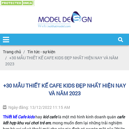
Trang chủ
Tin tức - sự kiện
+30 MẪU THIẾT KẾ CAFE KIDS ĐẸP NHẤT HIỆN NAY VÀ NĂM
2023
+30 MẪU THIẾT KẾ CAFE KIDS ĐẸP NHẤT HIỆN NAY
VÀ NĂM 2023
Ngày đăng: 13/12/2022 11:15 AM
Thiết kế
Cafe kid
s
hay
kid cafe
là một mô hình kinh doanh quán
cafe
kết hợp khu vui chơi trẻ em
, mong muốn đem lại những trải nghiệm
hẹn hò vui vẻ và thoải mái cho các gia đình có sự góp mặt của “thiên