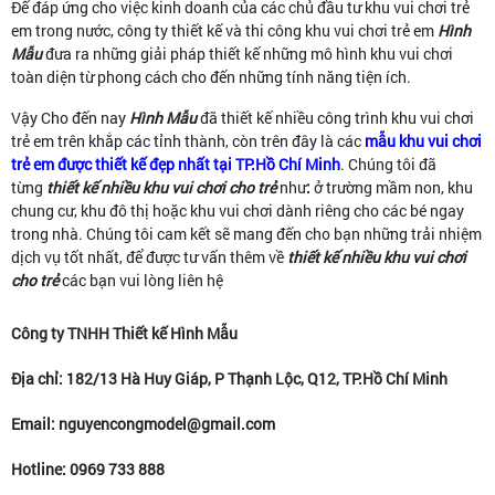
Để đáp ứng cho việc kinh doanh của các chủ đầu tư khu vui chơi trẻ
em trong nước, công ty thiết kế và thi công khu vui chơi trẻ em
Hình
Mẫu
đưa ra những giải pháp thiết kế những mô hình khu vui chơi
toàn diện từ phong cách cho đến những tính năng tiện ích.
Vậy Cho đến nay
Hình Mẫu
đã thiết kế nhiều công trình khu vui chơi
trẻ em trên khắp các tỉnh thành, còn trên đây là các
mẫu khu vui chơi
trẻ em được thiết kế đẹp nhất tại TP.Hồ Chí Minh
. Chúng tôi đã
từng
thiết kế nhiều khu vui chơi cho trẻ
như
:
ở trường mầm non, khu
chung cư, khu đô thị hoặc khu vui chơi dành riêng cho các bé ngay
trong nhà. Chúng tôi cam kết sẽ mang đến cho bạn những trải nhiệm
dịch vụ tốt nhất, để được tư vấn thêm về
thiết kế nhiều khu vui chơi
cho trẻ
các bạn vui lòng liên hệ
Công ty TNHH Thiết kế Hình Mẫu
Địa chỉ: 182/13 Hà Huy Giáp, P Thạnh Lộc, Q12, TP.Hồ Chí Minh
Email: nguyencongmodel@gmail.com
Hotline: 0969 733 888