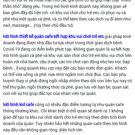
thần nhỏ” đáng yêu. Trong mô hình kinh doanh này, không gian sẽ
bao gồm đầy đủ tiện ích: có khu vui chơi cho trẻ em, có phục vụ cà
phê như một quán cà phê, và có thể kèm theo các dịch vụ đi kèm như
nail, massage,… (tùy theo chủ đầu tư).
Mô hình thiết kế quán cafe kết hợp khu vui chơi trẻ em
giải pháp kinh
doanh đang được nhà đầu tư lựa chọn trong thời gian dịch bệnh
Covid-19 đang có diễn biến phức tạp. không gian quán là sự kết hợp
mô hình quán cà phê và khu vực sân chơi cho trẻ em khu vui chơi liên
hoàn với nhà banh, cầu trượt, các trò chơi vận động như leo núi, bập
bênh… Xung quanh khu vực này đặt các bàn nước đơn giản. Khách
có thể vừa uống cà phê, vừa nhìn ngắm con chơi đùa. Các bậc phụ
huynh thay vì phải đứng ngồi nhấp nhỏm theo dõi con liên tục nay có
thể thư giãn, ngồi thưởng thức cà phê, giao lưu với bạn bè, quan sát
con với sự trợ giúp đắc lực của nhân viên tại quán.
Mô hình kid cafe
cũng có nhiều đặc điểm tương tự như quán cafe
thông thường khác. Chỉ khác biệt ở chỗ quán sẽ dành ra 1 không
gian để tạo ra khu vui chơi dành cho trẻ em tùy theo diện tích kinh
doanh của quán. Tuy nhiên hầu hết những quán cafe theo mô hình
này đều cần không gian rộng, diện tích lớn.