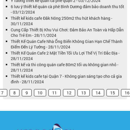
Ý tưởng thiết kế quán cà phê quận 2 - 03/12/2024
6 lưu ý thiết kế quán cà phê Bình Dương đảm bảo doanh thu tốt
- 03/12/2024
Thiết kế kids cafe Đăk Nông 250m2 thu hút khách hàng -
30/11/2024
Cung Cấp Thiết Bị Khu Vui Chơi: Đảm Bảo An Toàn và Hấp Dẫn
Cho Trẻ Em - 28/11/2024
Thiết Kế Quán Cafe Nhà Ống Biến Không Gian Hạn Chế Thành
Điểm Đến Lý Tưởng - 28/11/2024
Thiết Kế Quán Cafe 2 Mặt Tiền Tối Ưu Lợi Thế Vị Trí Đắc Địa -
28/11/2024
Thiết kế và thi công quán cafe 80m2 tối ưu không gian nhỏ -
28/11/2024
Thiết kế kids cafe tại Quận 7 - Không gian sáng tạo cho cả gia
đình - 28/11/2024
7
8
9
10
11
12
13
14
15
16