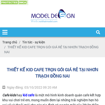
Trang chủ
Tin tức - sự kiện
THIẾT KẾ KID CAFE TRỌN GÓI GIÁ RẺ TẠI NHƠN TRẠCH ĐỒNG
NAI
THIẾT KẾ KID CAFE TRỌN GÓI GIÁ RẺ TẠI NHƠN
TRẠCH ĐỒNG NAI
Ngày đăng: 03/10/2022 09:20 AM
Cafe kids
hay
kid cafe
là một mô hình kinh doanh quán cafe kết hợp
khu vui chơi trẻ em, mong muốn đem lại những trải nghiệm hẹn hò
vui vẻ và thoải mái cho các gia đình có sự góp mặt của “thiên thần