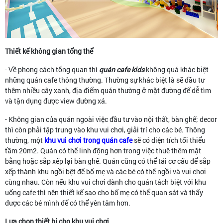
Thiết kế không gian tổng thể
- Về phong cách tổng quan thì
quán cafe kids
không quá khác biệt
những quán cafe thông thường. Thường sự khác biệt là sẽ đầu tư
thêm nhiều cây xanh, địa điểm quán thường ở mặt đường để dễ tìm
và tận dụng được view đường xá.
- Không gian của quán ngoài việc đầu tư vào nội thất, bàn ghế; decor
thì còn phải tập trung vào khu vui chơi, giải trí cho các bé. Thông
thường, một
khu vui chơi trong quán cafe
sẽ có diện tích tối thiểu
tầm 20m2. Quán có thể linh động hơn trong việc thuê thêm mặt
bằng hoặc sắp xếp lại bàn ghế. Quán cũng có thể tái cơ cấu để sắp
xếp thành khu ngồi bệt để bố mẹ và các bé có thể ngồi và vui chơi
cùng nhau. Còn nếu khu vui chơi dành cho quán tách biệt với khu
uống cafe thì nên thiết kế sao cho bố mẹ có thể quan sát và thấy
được các bé mình để có thể yên tâm hơn.
Lựa chọn thiết bị cho khu vui chơi