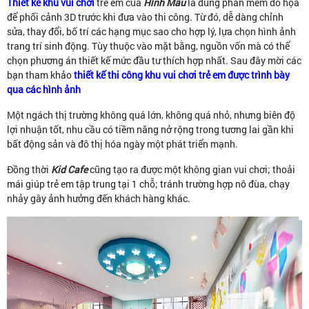
Thiết kế khu vui chơi
trẻ em của
Hình Mẫu
là dùng phần mềm đồ họa
để phối cảnh 3D trước khi đưa vào thi công. Từ đó, dễ dàng chỉnh
sửa, thay đổi, bố trí các hạng mục sao cho hợp lý, lựa chọn hình ảnh
trang trí sinh động. Tùy thuộc vào mặt bằng, nguồn vốn mà có thể
chọn phương án thiết kế mức đầu tư thích hợp nhất. Sau đây mời các
bạn tham khảo
thiết kế thi công khu vui chơi trẻ em được trình bày
qua các hình ảnh
Một ngách thị trường không quá lớn, không quá nhỏ, nhưng biên độ
lợi nhuận tốt, nhu cầu có tiềm năng nở rộng trong tương lai gần khi
bất động sản và đô thị hóa ngày một phát triển mạnh.
Đồng thời
Kid Cafe
cũng tạo ra được một không gian vui chơi; thoải
mái giúp trẻ em tập trung tại 1 chỗ; tránh trường hợp nô đùa, chạy
nhảy gây ảnh hưởng đến khách hàng khác.