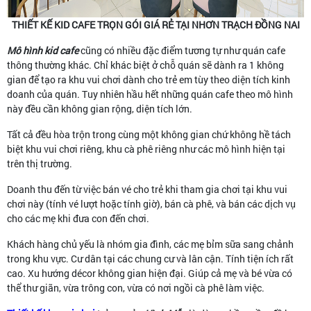
THIẾT KẾ KID CAFE TRỌN GÓI GIÁ RẺ TẠI NHƠN TRẠCH ĐỒNG NAI
Mô hình kid cafe
cũng có nhiều đặc điểm tương tự như quán cafe
thông thường khác. Chỉ khác biệt ở chỗ quán sẽ dành ra 1 không
gian để tạo ra khu vui chơi dành cho trẻ em tùy theo diện tích kinh
doanh của quán. Tuy nhiên hầu hết những quán cafe theo mô hình
này đều cần không gian rộng, diện tích lớn.
Tất cả đều hòa trộn trong cùng một không gian chứ không hề tách
biệt khu vui chơi riêng, khu cà phê riêng như các mô hình hiện tại
trên thị trường.
Doanh thu đến từ việc bán vé cho trẻ khi tham gia chơi tại khu vui
chơi này (tính vé lượt hoặc tính giờ), bán cà phê, và bán các dịch vụ
cho các mẹ khi đưa con đến chơi.
Khách hàng chủ yếu là nhóm gia đình, các mẹ bỉm sữa sang chảnh
trong khu vực. Cư dân tại các chung cư và lân cận. Tính tiện ích rất
cao. Xu hướng décor không gian hiện đại. Giúp cả mẹ và bé vừa có
thể thư giãn, vừa trông con, vừa có nơi ngồi cà phê làm việc.