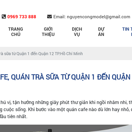
0969 733 888
Email: nguyencongmodel@gmail.com
TRANG
GIỚI
DỊCH
DỰ
TIN 
CHỦ
THIỆU
VỤ
ÁN
trà sữa từ Quận 1 đến Quận 12 TP.Hồ Chí Minh
FE, QUÁN TRÀ SỮA TỪ QUẬN 1 ĐẾN QUẬN 
hú vị, tận hưởng những giây phút thư giản khi ngồi nhâm nhi, 
ng cuộc sống. Khi bước vào một quán cafe nào dù lớn hay nhỏ, d
ầu tiên nhất.