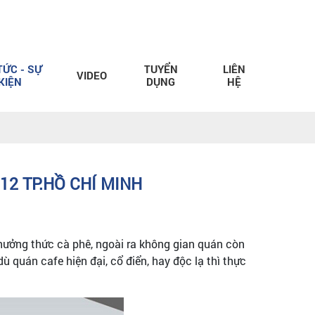
TỨC - SỰ
TUYỂN
LIÊN
VIDEO
KIỆN
DỤNG
HỆ
12 TP.HỒ CHÍ MINH
thưởng thức cà phê, ngoài ra không gian quán còn
ù quán cafe hiện đại, cổ điển, hay độc lạ thì thực