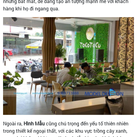
nhưng bắt mắt, dễ dàng tạo ấn tượng mạnh mẽ với khách
hàng khi họ đi ngang qua.
Ngoài ra,
Hình Mẫu
cũng chú trọng đến yếu tố thiên nhiên
trong thiết kế ngoại thất, với các khu vực trồng cây xanh,