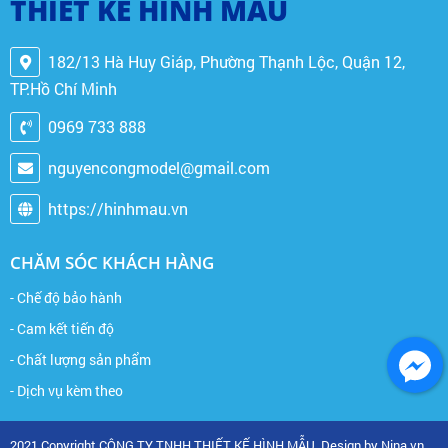
THIẾT KẾ HÌNH MẪU
182/13 Hà Huy Giáp, Phường Thạnh Lộc, Quận 12,
TP.Hồ Chí Minh
0969 733 888
nguyencongmodel@gmail.com
https://hinhmau.vn
CHĂM SÓC KHÁCH HÀNG
- Chế độ bảo hành
- Cam kết tiến độ
- Chất lượng sản phẩm
- Dịch vụ kèm theo
2021 Copyright CÔNG TY TNHH THIẾT KẾ HÌNH MẪU. Design by Nina.vn