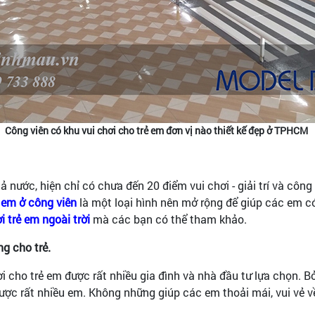
Công viên có khu vui chơi cho trẻ em đơn vị nào thiết kế đẹp ở TPHCM
ả nước, hiện chỉ có chưa đến 20 điểm vui chơi - giải trí và cô
̉ em ở công viên
là một loại hình nên mở rộng để giúp các em 
ơi trẻ em ngoài trời
mà các bạn có thể tham khảo.
ng cho trẻ.
 cho trẻ em được rất nhiều gia đình và nhà đầu tư lựa chọn. Bở
ợc rất nhiều em. Không những giúp các em thoải mái, vui vẻ về 