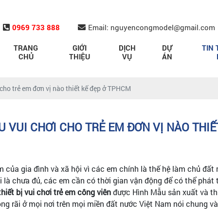
0969 733 888
Email: nguyencongmodel@gmail.com
TRANG
GIỚI
DỊCH
DỰ
TIN 
CHỦ
THIỆU
VỤ
ÁN
 cho trẻ em đơn vị nào thiết kế đẹp ở TPHCM
U VUI CHƠI CHO TRẺ EM ĐƠN VỊ NÀO THIẾ
ủa gia đình và xã hội vì các em chính là thế hệ làm chủ đất n
 chưa đủ, các em cần có thời gian vận động để có thể phát triể
thiết bị vui chơi trẻ em công viên
được Hình Mẫu sản xuất và thi
ộng rãi ở mọi nơi trên mọi miền đất nước Việt Nam nói chung v