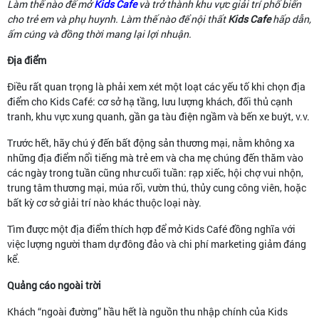
Làm thế nào để mở
Kids Cafe
và trở thành khu vực giải trí phổ biến
cho trẻ em và phụ huynh. Làm thế nào để nội thất
Kids Cafe
hấp dẫn,
ấm cúng và đồng thời mang lại lợi nhuận.
Địa điểm
Điều rất quan trọng là phải xem xét một loạt các yếu tố khi chọn địa
điểm cho Kids Café: cơ sở hạ tầng, lưu lượng khách, đối thủ cạnh
tranh, khu vực xung quanh, gần ga tàu điện ngầm và bến xe buýt, v.v.
Trước hết, hãy chú ý đến bất động sản thương mại, nằm không xa
những địa điểm nổi tiếng mà trẻ em và cha mẹ chúng đến thăm vào
các ngày trong tuần cũng như cuối tuần: rạp xiếc, hội chợ vui nhộn,
trung tâm thương mại, múa rối, vườn thú, thủy cung công viên, hoặc
bất kỳ cơ sở giải trí nào khác thuộc loại này.
Tìm được một địa điểm thích hợp để mở Kids Café đồng nghĩa với
việc lượng người tham dự đông đảo và chi phí marketing giảm đáng
kể.
Quảng cáo ngoài trời
Khách “ngoài đường” hầu hết là nguồn thu nhập chính của Kids