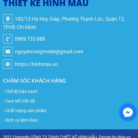
THIẾT KẾ HÌNH MẪU
182/13 Hà Huy Giáp, Phường Thạnh Lộc, Quận 12,
TP.Hồ Chí Minh
0969 733 888
nguyencongmodel@gmail.com
https://hinhmau.vn
CHĂM SÓC KHÁCH HÀNG
- Chế độ bảo hành
- Cam kết tiến độ
- Chất lượng sản phẩm
- Dịch vụ kèm theo
2021 Copyright CÔNG TY TNHH THIẾT KẾ HÌNH MẪU. Design by Nina.vn