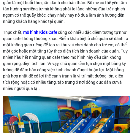
giản là một buổi thư giãn dành cho bản thân. Bố mẹ có thể yên tâm
tận hưởng sự riêng tư mà không phải lo lắng những đứa trẻ nghịch
ngợm có thể quấy khóc, chạy nhảy hay nô đùa làm ảnh hưởng đến
những khách hàng khác tại quán.
Thực chất,
mô hình Kids Cafe
cũng có nhiều đặc điểm tương tự như
quán cafe thông thường khác. Điểm khác biệt ở chỗ quán sẽ dành ra
một không gian riêng để tạo ra khu vui chơi dành cho trẻ em, có thể
một góc hoặc một tầng tùy theo diện tích kinh doanh của quán. Tuy
nhiên hầu hết những quán cafe theo mô hình này đều cần không
gian rộng, diện tích lớn. Vì vậy, chủ quán cần lựa chọn mặt bằng kỹ
lưỡng để đảm bảo công việc kinh doanh được thuận lợi. Mặt bằng
phù hợp nhất để có lợi thế cạnh tranh là vị trí mặt đường lớn, diện
tích rộng hoặc có nhiều tầng, tập trung ở nơi đông đúc dân cư và
nhiều người qua lại.