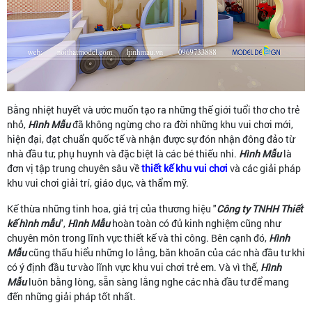
Bằng nhiệt huyết và ước muốn tạo ra những thế giới tuổi thơ cho trẻ
nhỏ,
Hình Mẫu
đã không ngừng cho ra đời những khu vui chơi mới,
hiện đại, đạt chuẩn quốc tế và nhận được sự đón nhận đông đảo từ
nhà đầu tư, phụ huynh và đặc biệt là các bé thiếu nhi.
Hình Mẫu
là
đơn vị tập trung chuyên sâu về
thiết kế khu vui chơi
và các giải pháp
khu vui chơi giải trí, giáo dục, và thẩm mỹ.
Kế thừa những tinh hoa, giá trị của thương hiệu "
Công ty TNHH Thiết
kế hình mẫu
",
Hình Mẫu
hoàn toàn có đủ kinh nghiệm cũng như
chuyên môn trong lĩnh vực thiết kế và thi công. Bên cạnh đó,
Hình
Mẫu
cũng thấu hiểu những lo lắng, băn khoăn của các nhà đầu tư khi
có ý định đầu tư vào lĩnh vực khu vui chơi trẻ em. Và vì thế,
Hình
Mẫu
luôn bằng lòng, sẵn sàng lắng nghe các nhà đầu tư để mang
đến những giải pháp tốt nhất.