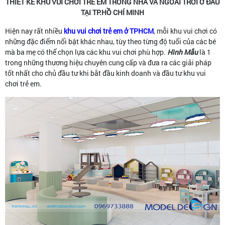
THIẾT KẾ KHU VUI CHƠI TRẺ EM TRONG NHÀ VÀ NGOÀI TRỜI Ở ĐÂU
TẠI TP.HỒ CHÍ MINH
Hiện nay rất nhiều
khu vui chơi trẻ em ở TPHCM
, mỗi khu vui chơi có
những đặc điểm nổi bật khác nhau, tùy theo từng độ tuổi của các bé
mà ba mẹ có thể chọn lựa các khu vui chơi phù hợp.
Hình Mẫu
là 1
trong những thương hiệu chuyên cung cấp và đưa ra các giải pháp
tốt nhất cho chủ đầu tư khi bắt đầu kinh doanh và đầu tư khu vui
chơi trẻ em.