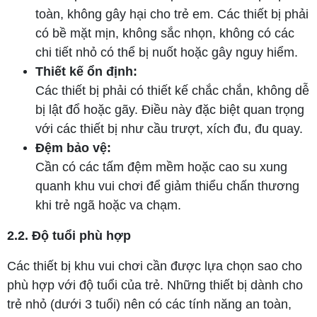
toàn, không gây hại cho trẻ em. Các thiết bị phải
có bề mặt mịn, không sắc nhọn, không có các
chi tiết nhỏ có thể bị nuốt hoặc gây nguy hiểm.
Thiết kế ổn định:
Các thiết bị phải có thiết kế chắc chắn, không dễ
bị lật đổ hoặc gãy. Điều này đặc biệt quan trọng
với các thiết bị như cầu trượt, xích đu, đu quay.
Đệm bảo vệ:
Cần có các tấm đệm mềm hoặc cao su xung
quanh khu vui chơi để giảm thiểu chấn thương
khi trẻ ngã hoặc va chạm.
2.2. Độ tuổi phù hợp
Các thiết bị khu vui chơi cần được lựa chọn sao cho
phù hợp với độ tuổi của trẻ. Những thiết bị dành cho
trẻ nhỏ (dưới 3 tuổi) nên có các tính năng an toàn,