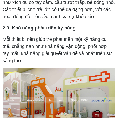
như xích đu có tay cầm, cầu trượt thấp, bể bóng nhỏ.
Các thiết bị cho trẻ lớn có thể đa dạng hơn, với các
hoạt động đòi hỏi sức mạnh và sự khéo léo.
2.3. Khả năng phát triển kỹ năng
Mỗi thiết bị nên giúp trẻ phát triển một kỹ năng cụ
thể, chẳng hạn như khả năng vận động, phối hợp
tay-mắt, khả năng giải quyết vấn đề và phát triển sự
sáng tạo.