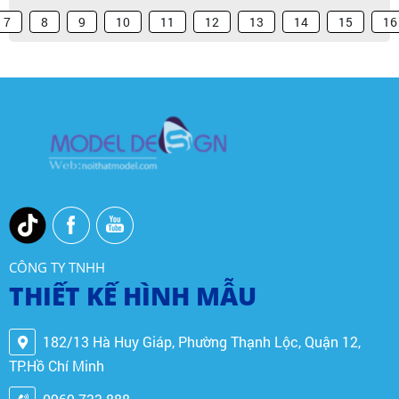
7
8
9
10
11
12
13
14
15
16
CÔNG TY TNHH
THIẾT KẾ HÌNH MẪU
182/13 Hà Huy Giáp, Phường Thạnh Lộc, Quận 12,
TP.Hồ Chí Minh