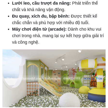
Lưới leo, cầu trượt đa năng:
Phát triển thể
chất và khả năng vận động.
Đu quay, xích đu, bập bênh:
Được thiết kế
chắc chắn và phù hợp với nhiều độ tuổi.
Máy chơi điện tử (arcade):
Dành cho khu vui
chơi trong nhà, mang lại sự kết hợp giữa giải trí
và công nghệ.