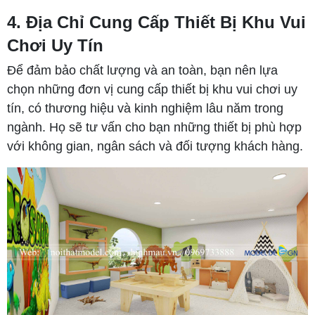
4. Địa Chỉ Cung Cấp Thiết Bị Khu Vui
Chơi Uy Tín
Để đảm bảo chất lượng và an toàn, bạn nên lựa
chọn những đơn vị cung cấp thiết bị khu vui chơi uy
tín, có thương hiệu và kinh nghiệm lâu năm trong
ngành. Họ sẽ tư vấn cho bạn những thiết bị phù hợp
với không gian, ngân sách và đối tượng khách hàng.