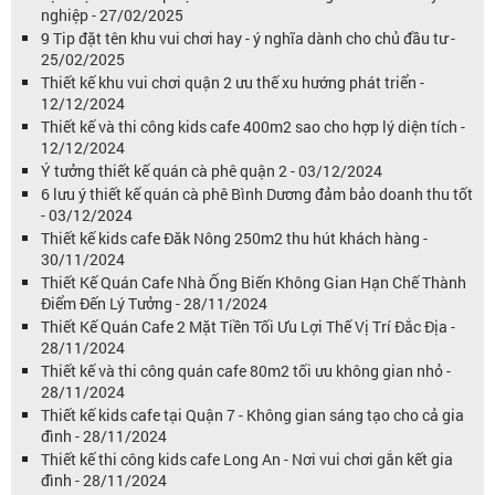
nghiệp - 27/02/2025
9 Tip đặt tên khu vui chơi hay - ý nghĩa dành cho chủ đầu tư -
25/02/2025
Thiết kế khu vui chơi quận 2 ưu thế xu hướng phát triển -
12/12/2024
Thiết kế và thi công kids cafe 400m2 sao cho hợp lý diện tích -
12/12/2024
Ý tưởng thiết kế quán cà phê quận 2 - 03/12/2024
6 lưu ý thiết kế quán cà phê Bình Dương đảm bảo doanh thu tốt
- 03/12/2024
Thiết kế kids cafe Đăk Nông 250m2 thu hút khách hàng -
30/11/2024
Thiết Kế Quán Cafe Nhà Ống Biến Không Gian Hạn Chế Thành
Điểm Đến Lý Tưởng - 28/11/2024
Thiết Kế Quán Cafe 2 Mặt Tiền Tối Ưu Lợi Thế Vị Trí Đắc Địa -
28/11/2024
Thiết kế và thi công quán cafe 80m2 tối ưu không gian nhỏ -
28/11/2024
Thiết kế kids cafe tại Quận 7 - Không gian sáng tạo cho cả gia
đình - 28/11/2024
Thiết kế thi công kids cafe Long An - Nơi vui chơi gắn kết gia
đình - 28/11/2024