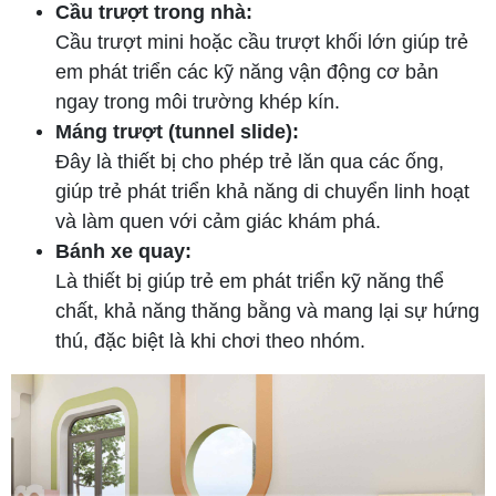
Cầu trượt trong nhà:
Cầu trượt mini hoặc cầu trượt khối lớn giúp trẻ
em phát triển các kỹ năng vận động cơ bản
ngay trong môi trường khép kín.
Máng trượt (tunnel slide):
Đây là thiết bị cho phép trẻ lăn qua các ống,
giúp trẻ phát triển khả năng di chuyển linh hoạt
và làm quen với cảm giác khám phá.
Bánh xe quay:
Là thiết bị giúp trẻ em phát triển kỹ năng thể
chất, khả năng thăng bằng và mang lại sự hứng
thú, đặc biệt là khi chơi theo nhóm.