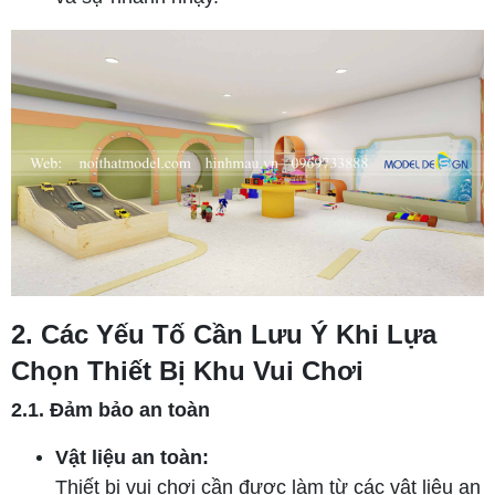
2. Các Yếu Tố Cần Lưu Ý Khi Lựa
Chọn Thiết Bị Khu Vui Chơi
2.1. Đảm bảo an toàn
Vật liệu an toàn:
Thiết bị vui chơi cần được làm từ các vật liệu an