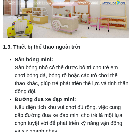
1.3. Thiết bị thể thao ngoài trời
Sân bóng mini:
Sân bóng nhỏ có thể được bố trí cho trẻ em
chơi bóng đá, bóng rổ hoặc các trò chơi thể
thao khác, giúp trẻ phát triển thể lực và tinh thần
đồng đội.
Đường đua xe đạp mini:
Nếu diện tích khu vui chơi đủ rộng, việc cung
cấp đường đua xe đạp mini cho trẻ là một lựa
chọn tuyệt vời để phát triển kỹ năng vận động
và sự nhanh nhạy.