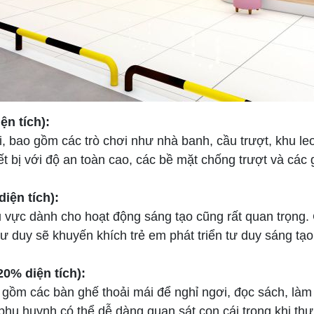
ện tích):
, bao gồm các trò chơi như nhà banh, cầu trượt, khu leo
iết bị với độ an toàn cao, các bề mặt chống trượt và các
iện tích):
 vực dành cho hoạt động sáng tạo cũng rất quan trọng.
ư duy sẽ khuyến khích trẻ em phát triển tư duy sáng tạo
0% diện tích):
gồm các bàn ghế thoải mái để nghỉ ngơi, đọc sách, làm
phụ huynh có thể dễ dàng quan sát con cái trong khi thư