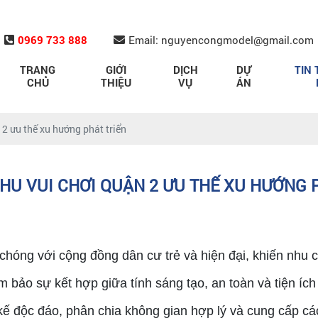
0969 733 888
Email: nguyencongmodel@gmail.com
TRANG
GIỚI
DỊCH
DỰ
TIN 
CHỦ
THIỆU
VỤ
ÁN
 2 ưu thế xu hướng phát triển
KHU VUI CHƠI QUẬN 2 ƯU THẾ XU HƯỚNG 
 chóng với cộng đồng dân cư trẻ và hiện đại, khiến nhu 
đảm bảo sự kết hợp giữa tính sáng tạo, an toàn và tiện í
 độc đáo, phân chia không gian hợp lý và cung cấp các d