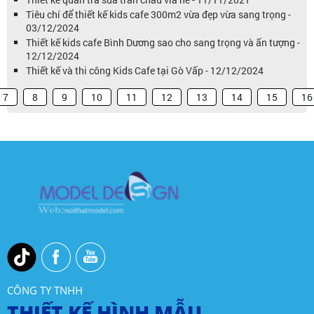
Tiêu chí để thiết kế kids cafe 300m2 vừa đẹp vừa sang trọng -
03/12/2024
Thiết kế kids cafe Bình Dương sao cho sang trọng và ấn tượng -
12/12/2024
Thiết kế và thi công Kids Cafe tại Gò Vấp - 12/12/2024
7
8
9
10
11
12
13
14
15
16
CÔNG TY TNHH
THIẾT KẾ HÌNH MẪU