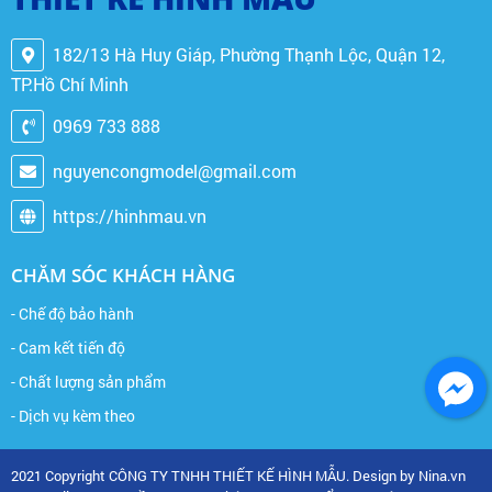
182/13 Hà Huy Giáp, Phường Thạnh Lộc, Quận 12,
TP.Hồ Chí Minh
0969 733 888
nguyencongmodel@gmail.com
https://hinhmau.vn
CHĂM SÓC KHÁCH HÀNG
- Chế độ bảo hành
- Cam kết tiến độ
- Chất lượng sản phẩm
- Dịch vụ kèm theo
2021 Copyright CÔNG TY TNHH THIẾT KẾ HÌNH MẪU. Design by Nina.vn