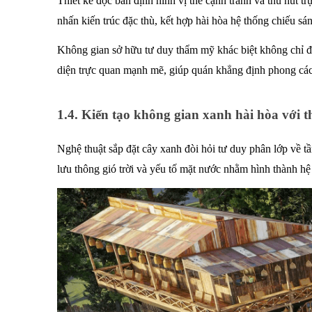
Thiết kế độc bản định hình vị thế cạnh tranh và thu hút t
nhấn kiến trúc đặc thù, kết hợp hài hòa hệ thống chiếu sán
Không gian sở hữu tư duy thẩm mỹ khác biệt không chỉ để 
diện trực quan mạnh mẽ, giúp quán khẳng định phong cách 
1.4. Kiến tạo không gian xanh hài hòa với t
Nghệ thuật sắp đặt cây xanh đòi hỏi tư duy phân lớp về tần
lưu thông gió trời và yếu tố mặt nước nhằm hình thành hệ 