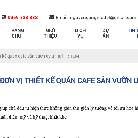
0969 733 888
Email: nguyencongmodel@gmail.com
TRANG
GIỚI
DỊCH
DỰ
TIN 
CHỦ
THIỆU
VỤ
ÁN
ết kế quán cafe sân vườn uy tín tại TP.HCM
ĐƠN VỊ THIẾT KẾ QUÁN CAFE SÂN VƯỜN U
giúp chủ đầu tư hiện thực không gian thư giãn lý tưởng và tối ưu hóa h
chuẩn thẩm mỹ và kỹ thuật khắt khe.