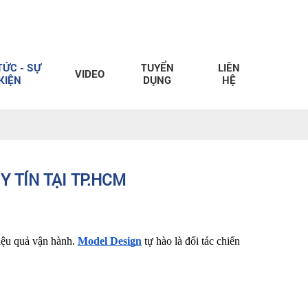
TỨC - SỰ
TUYỂN
LIÊN
VIDEO
KIỆN
DỤNG
HỆ
Y TÍN TẠI TP.HCM
iệu quả vận hành. 
Model Design
tự hào là đối tác chiến 