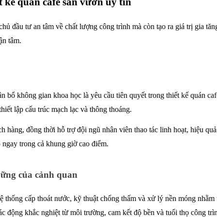
ết kế quán cafe sân vườn uy tín
ủ đầu tư an tâm về chất lượng công trình mà còn tạo ra giá trị gia tăng
ận tâm.
hân bổ không gian khoa học là yêu cầu tiên quyết trong thiết kế quán c
thiết lập cấu trúc mạch lạc và thông thoáng. 
 hàng, đồng thời hỗ trợ đội ngũ nhân viên thao tác linh hoạt, hiệu quả.
ộ ngay trong cả khung giờ cao điểm. 
 vững của cảnh quan
ệ thống cấp thoát nước, kỹ thuật chống thấm và xử lý nền móng nhằm tr
ác động khắc nghiệt từ môi trường, cam kết độ bền và tuổi thọ công trìn