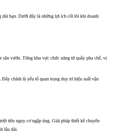
 dài hạn. Dưới đây là những lợi ích cốt lõi khi doanh 
afe sân vườn. Từng khu vực chức năng từ quầy pha chế, vị 
 Đây chính là yếu tố quan trọng duy trì hiệu suất vận 
iệt tiêu nguy cơ ngập úng. Giải pháp thiết kế chuyên 
h lâu dài. 