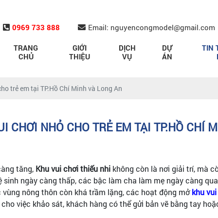
0969 733 888
Email: nguyencongmodel@gmail.com
TRANG
GIỚI
DỊCH
DỰ
TIN 
CHỦ
THIỆU
VỤ
ÁN
 cho trẻ em tại TP.Hồ Chí Minh và Long An
UI CHƠI NHỎ CHO TRẺ EM TẠI TP.HỒ CHÍ 
càng tăng,
Khu vui chơi thiếu nhi
không còn là nơi giải trí, mà c
 lệ sinh ngày càng thấp, các bậc làm cha làm mẹ ngày càng q
các vùng nông thôn còn khá trầm lặng, các hoạt động mở
khu vui
 cho việc khảo sát, khách hàng có thể gửi bản vẽ bằng tay hoặ