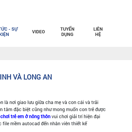
TỨC - SỰ
TUYỂN
LIÊN
VIDEO
KIỆN
DỤNG
HỆ
MINH VÀ LONG AN
òn là nơi giao lưu giữa cha mẹ và con cái và trải
uan tâm đặc biệt cũng như mong muốn con trẻ được
 chơi trẻ em ở nông thôn
vui chơi giải trí hiện đại
c file mềm autocad đến nhân viên thiết kế