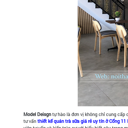
Model Deisgn
tự hào là đơn vị không chỉ cung cấp d
tư vấn
thiết kế quán trà sữa giá rẻ uy tín ở Cổng 1
viên tư vấn và kiến trúc sư với hiểu biết sâu trong