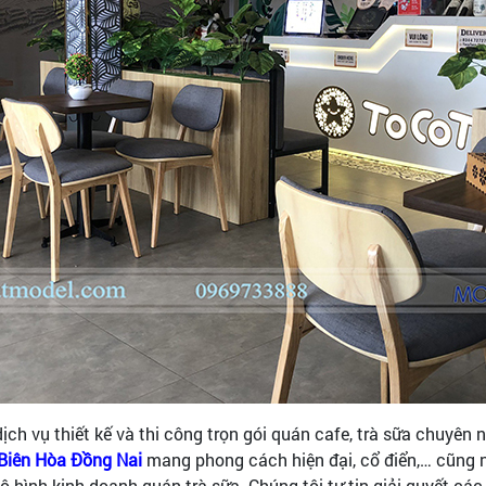
ịch vụ thiết kế và thi công trọn gói quán cafe, trà sữa chuyên 
1 Biên Hòa Đồng Nai
mang phong cách
hiện đại, cổ điển,… cũng 
 mô hình kinh doanh quán trà sữa. Chúng tôi tự tin giải quyết 