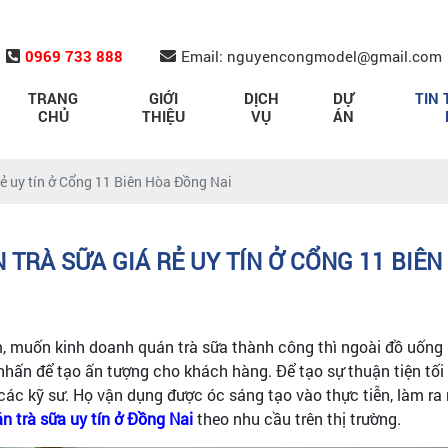
0969 733 888
Email: nguyencongmodel@gmail.com
TRANG
GIỚI
DỊCH
DỰ
TIN 
CHỦ
THIỆU
VỤ
ÁN
 rẻ uy tín ở Cổng 11 Biên Hòa Đồng Nai
 TRÀ SỮA GIÁ RẺ UY TÍN Ở CỔNG 11 BIÊ
m, muốn kinh doanh quán trà sữa thành công thì ngoài đồ uống 
m nhấn để tạo ấn tượng cho khách hàng. Để tạo sự thuận tiện tố
các kỹ sư. Họ vận dụng được óc sáng tạo vào thực tiễn, làm ra 
án trà sữa uy tín ở Đồng Nai
theo nhu cầu trên thị trường.