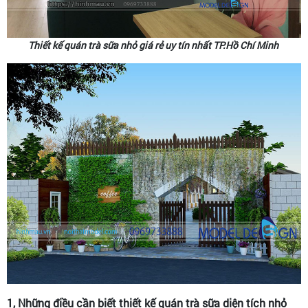
Thiết kế quán trà sữa nhỏ giá rẻ uy tín nhất TP.Hồ Chí Minh
1, Những điều cần biết thiết kế quán trà sữa diện tích nhỏ