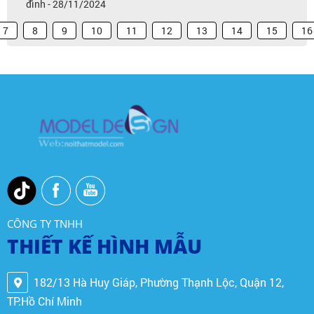
đình - 28/11/2024
7
8
9
10
11
12
13
14
15
16
CÔNG TY TNHH
THIẾT KẾ HÌNH MẪU
182/13 Hà Huy Giáp, Phường Thạnh Lộc, Quận 12,
TP.Hồ Chí Minh