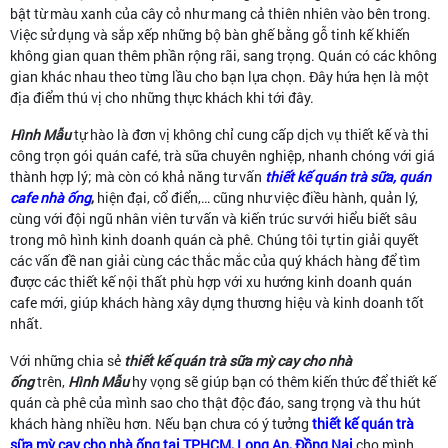
bật từ màu xanh của cây cỏ như mang cả thiên nhiên vào bên trong.
Việc sử dụng và sắp xếp những bộ bàn ghế bằng gỗ tinh kế khiến
không gian quan thêm phần rộng rãi, sang trọng. Quán có các không
gian khác nhau theo từng lầu cho bạn lựa chọn. Đây hứa hẹn là một
địa điểm thú vị cho những thực khách khi tới đây.
Hình Mẫu
tự hào là đơn vị không chỉ cung cấp dịch vụ thiết kế và thi
công trọn gói quán café, trà sữa chuyên nghiệp, nhanh chóng với giá
thành hợp lý; mà còn có khả năng tư vấn
thiết kế quán trà sữa, quán
cafe nhà ống
,
hiện đại, cổ điển,… cũng như việc điều hành, quản lý,
cùng với đội ngũ nhân viên tư vấn và kiến trúc sư với hiểu biết sâu
trong mô hình kinh doanh quán cà phê. Chúng tôi tự tin giải quyết
các vấn đề nan giải cùng các thắc mắc của quý khách hàng để tìm
được các thiết kế nội thất phù hợp với xu hướng kinh doanh quán
cafe mới, giúp khách hàng xây dựng thương hiệu và kinh doanh tốt
nhất.
Với những chia sẻ
thiết kế quán trà sữa mỳ cay cho nhà
ống
trên,
Hình Mẫu
hy vọng sẽ giúp bạn có thêm kiến thức để thiết kế
quán cà phê của mình sao cho thật độc đáo, sang trọng và thu hút
khách hàng nhiều hơn. Nếu bạn chưa có ý tưởng
thiết kế quán trà
sữa mỳ cay cho nhà ống tại TPHCM, Long An, Đồng Nai
cho mình