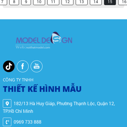
7
8
9
10
11
12
13
14
15
16
CÔNG TY TNHH
THIẾT KẾ HÌNH MẪU
182/13 Hà Huy Giáp, Phường Thạnh Lộc, Quận 12,
TP.Hồ Chí Minh
0969 733 888