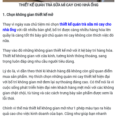
THIẾT KẾ QUÁN TRÀ SỮA MÌ CAY CHO NHÀ ỐNG
1. Chọn k
hông gian thiết kế mở
Thay vì ngày xưa chủ tiệm mì chọn
thiết kế quán trà sữa mì cay cho
nhà ống
với rất nhiều bàn ghế, bố trí được càng nhiều hàng hóa lên
quầy là càng tốt thì bây giờ chủ quán mì cay không còn thích việc đó
nữa.
Thay vào đó những không gian thiết kế mở với ít kệ bày trí hàng hóa.
Thiết kế không gian với cửa kính, tường kính thông thoáng, sang
trọng luôn đáp ứng nhu cầu người tiêu dùng.
Lý do là, vì dần theo thời kì khách hàng đã không còn giữ quan điểm
mua sản phẩm. Họ thích chọn những quán mì cay thiết kế hiện đại
với bố trí không gian mở đem lại sự thoáng đáng cao. Có thể nói là vì
cuộc sống phát triển hiện đại nên khách hàng mệt mỏi với các không
gian chật chội, tù túng và các cách trưng bày sản phẩm được xem là
lỗi thời.
Chính vì thế mà thiết kế không gian mở như 1 phép màu tạo ra hiệu
quả cao cho việc kinh doanh của bạn. Cũng như giúp bạn nhanh