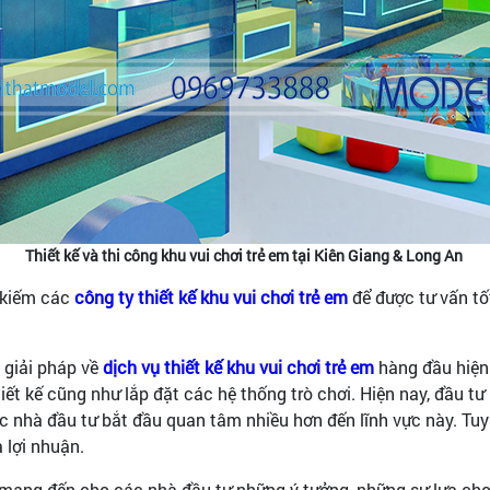
Thiết kế và thi công khu vui chơi trẻ em tại Kiên Giang & Long An
m kiếm các
công ty thiết kế khu vui chơi trẻ em
để được tư vấn tốt
 giải pháp về
dịch vụ thiết kế khu vui chơi trẻ em
hàng đầu hiện 
 kế cũng như lắp đặt các hệ thống trò chơi. Hiện nay, đầu tư k
ác nhà đầu tư bắt đầu quan tâm nhiều hơn đến lĩnh vực này. Tuy
 lợi nhuận.
à mang đến cho các nhà đầu tư những ý tưởng, những sự lựa ch