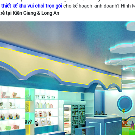
 thiết kế khu vui chơi trọn gói
cho kế hoạch kinh doanh? Hình M
trẻ tại Kiên Giang & Long An