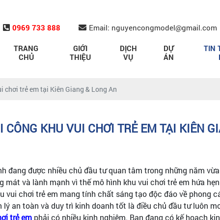
0969 733 888
Email: nguyencongmodel@gmail.com
TRANG
GIỚI
DỊCH
DỰ
TIN 
CHỦ
THIỆU
VỤ
ÁN
ui chơi trẻ em tại Kiên Giang & Long An
HI CÔNG KHU VUI CHƠI TRẺ EM TẠI KIÊN G
nh đang được nhiều chủ đầu tư quan tâm trong những năm vừa q
mát và lành mạnh vì thế mô hình khu vui chơi trẻ em hứa hẹn s
u vui chơi trẻ em mang tính chất sáng tạo độc đáo về phong cá
quản lý an toàn và duy trì kinh doanh tốt là điều chủ đầu tư lu
hơi trẻ em
phải có nhiều kinh nghiệm. Bạn đang có kế hoạch kin