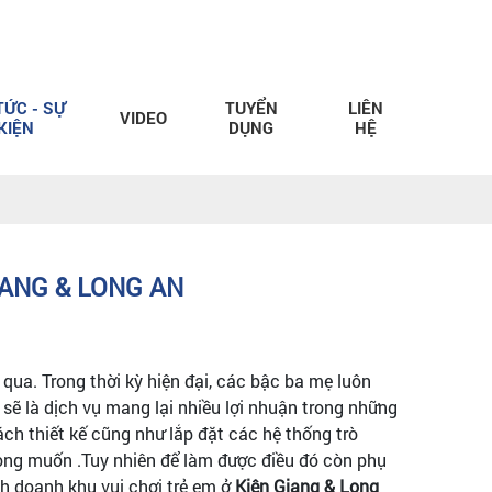
TỨC - SỰ
TUYỂN
LIÊN
VIDEO
KIỆN
DỤNG
HỆ
IANG & LONG AN
ua. Trong thời kỳ hiện đại, các bậc ba mẹ luôn
ẽ là dịch vụ mang lại nhiều lợi nhuận trong những
ch thiết kế cũng như lắp đặt các hệ thống trò
ôn mong muốn .Tuy nhiên để làm được điều đó còn phụ
h doanh khu vui chơi trẻ em ở
Kiên Giang & Long