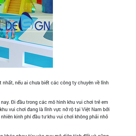
 nhất, nếu ai chưa biết các công ty chuyên về lĩnh
nay. Đi đầu trong các mô hình khu vui chơi trẻ em
hu vui chơi đang là lĩnh vực nở rộ tại Việt Nam bởi
 nhiên kinh phí đầu tư khu vui chơi không phải nhỏ
ọn khác nhau tùy vào quy mô diện tích đất và cũng