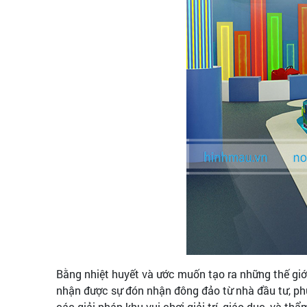
Bằng nhiệt huyết và ước muốn tạo ra những thế giới
nhận được sự đón nhận đông đảo từ nhà đầu tư, phụ
các giải pháp khu vui chơi giải trí, giáo dục, và thẩ