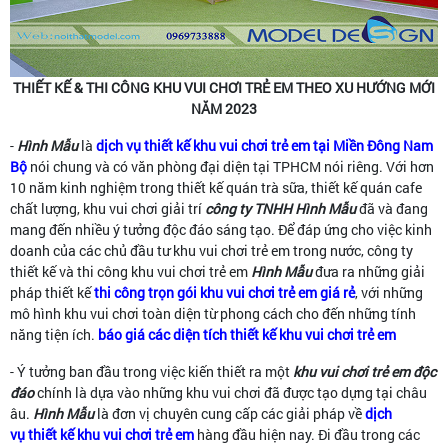
THIẾT KẾ & THI CÔNG KHU VUI CHƠI TRẺ EM THEO XU HƯỚNG MỚI
NĂM 2023
-
Hình Mẫu
là
dịch vụ thiết kế khu vui chơi trẻ em tại Miền Đông Nam
Bộ
nói chung và có văn phòng đại diện tại TPHCM nói riêng. Với hơn
10 năm kinh nghiệm trong thiết kế quán trà sữa, thiết kế quán cafe
chất lượng, khu vui chơi giải trí
công ty TNHH Hình Mẫu
đã và đang
mang đến nhiều ý tưởng độc đáo sáng tạo. Để đáp ứng cho việc kinh
doanh của các chủ đầu tư khu vui chơi trẻ em trong nước, công ty
thiết kế và thi công khu vui chơi trẻ em
Hình Mẫu
đưa ra những giải
pháp thiết kế
thi công trọn gói khu vui chơi trẻ em giá rẻ
, với những
mô hình khu vui chơi toàn diện từ phong cách cho đến những tính
năng tiện ích.
báo giá các diện tích thiết kế khu vui chơi trẻ em
- Ý tưởng ban đầu trong việc kiến thiết ra một
khu vui chơi trẻ em độc
đáo
chính là dựa vào những khu vui chơi đã được tạo dựng tại châu
âu.
Hình Mẫu
là đơn vị chuyên cung cấp các giải pháp về
dịch
vụ thiết kế khu vui chơi trẻ em
hàng đầu hiện nay. Đi đầu trong các