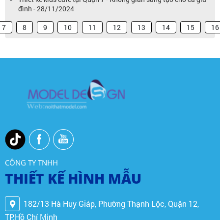
đình - 28/11/2024
7
8
9
10
11
12
13
14
15
16
CÔNG TY TNHH
THIẾT KẾ HÌNH MẪU
182/13 Hà Huy Giáp, Phường Thạnh Lộc, Quận 12,
TP.Hồ Chí Minh