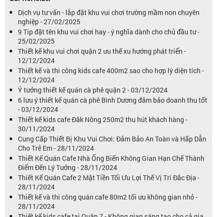
Dịch vụ tư vấn - lắp đặt khu vui chơi trường mầm non chuyên
nghiệp - 27/02/2025
9 Tip đặt tên khu vui chơi hay - ý nghĩa dành cho chủ đầu tư -
25/02/2025
Thiết kế khu vui chơi quận 2 ưu thế xu hướng phát triển -
12/12/2024
Thiết kế và thi công kids cafe 400m2 sao cho hợp lý diện tích -
12/12/2024
Ý tưởng thiết kế quán cà phê quận 2 - 03/12/2024
6 lưu ý thiết kế quán cà phê Bình Dương đảm bảo doanh thu tốt
- 03/12/2024
Thiết kế kids cafe Đăk Nông 250m2 thu hút khách hàng -
30/11/2024
Cung Cấp Thiết Bị Khu Vui Chơi: Đảm Bảo An Toàn và Hấp Dẫn
Cho Trẻ Em - 28/11/2024
Thiết Kế Quán Cafe Nhà Ống Biến Không Gian Hạn Chế Thành
Điểm Đến Lý Tưởng - 28/11/2024
Thiết Kế Quán Cafe 2 Mặt Tiền Tối Ưu Lợi Thế Vị Trí Đắc Địa -
28/11/2024
Thiết kế và thi công quán cafe 80m2 tối ưu không gian nhỏ -
28/11/2024
Thiết kế kids cafe tại Quận 7 - Không gian sáng tạo cho cả gia