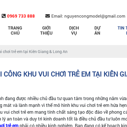
0969 733 888
Email: nguyencongmodel@gmail.com
TRANG
GIỚI
DỊCH
DỰ
TIN 
CHỦ
THIỆU
VỤ
ÁN
ui chơi trẻ em tại Kiên Giang & Long An
HI CÔNG KHU VUI CHƠI TRẺ EM TẠI KIÊN G
nh đang được nhiều chủ đầu tư quan tâm trong những năm vừa q
mát và lành mạnh vì thế mô hình khu vui chơi trẻ em hứa hẹn s
u vui chơi trẻ em mang tính chất sáng tạo độc đáo về phong cá
quản lý an toàn và duy trì kinh doanh tốt là điều chủ đầu tư lu
hơi trẻ em
phải có nhiều kinh nghiệm. Bạn đang có kế hoạch kin