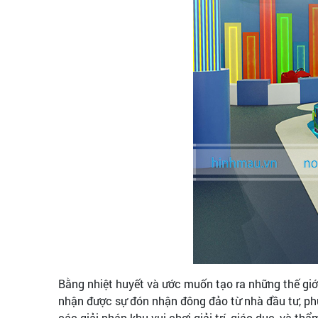
Bằng nhiệt huyết và ước muốn tạo ra những thế giới
nhận được sự đón nhận đông đảo từ nhà đầu tư, phụ
các giải pháp khu vui chơi giải trí, giáo dục, và thẩ