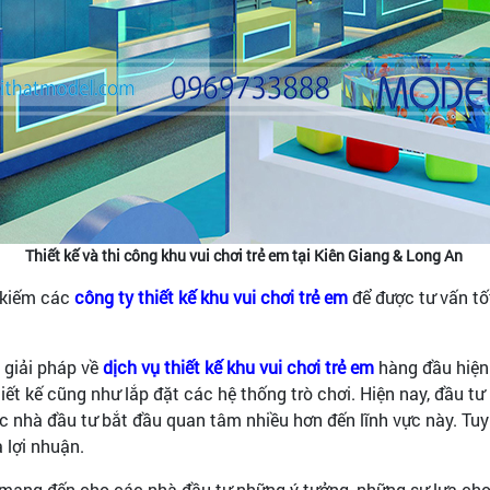
Thiết kế và thi công khu vui chơi trẻ em tại Kiên Giang & Long An
m kiếm các
công ty thiết kế khu vui chơi trẻ em
để được tư vấn tốt
 giải pháp về
dịch vụ thiết kế khu vui chơi trẻ em
hàng đầu hiện 
 kế cũng như lắp đặt các hệ thống trò chơi. Hiện nay, đầu tư k
ác nhà đầu tư bắt đầu quan tâm nhiều hơn đến lĩnh vực này. Tuy
 lợi nhuận.
à mang đến cho các nhà đầu tư những ý tưởng, những sự lựa ch