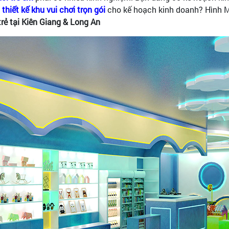
 thiết kế khu vui chơi trọn gói
cho kế hoạch kinh doanh? Hình M
trẻ tại Kiên Giang & Long An