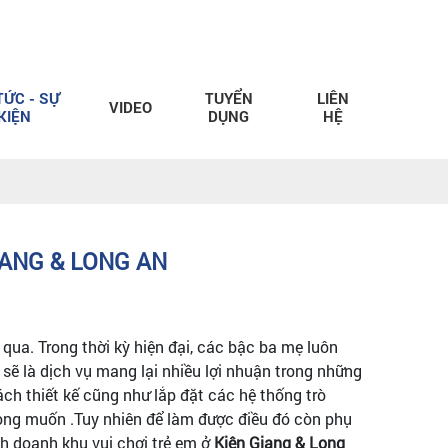
TỨC - SỰ
TUYỂN
LIÊN
VIDEO
KIỆN
DỤNG
HỆ
IANG & LONG AN
ua. Trong thời kỳ hiện đại, các bậc ba mẹ luôn
ẽ là dịch vụ mang lại nhiều lợi nhuận trong những
ch thiết kế cũng như lắp đặt các hệ thống trò
ôn mong muốn .Tuy nhiên để làm được điều đó còn phụ
h doanh khu vui chơi trẻ em ở
Kiên Giang & Long