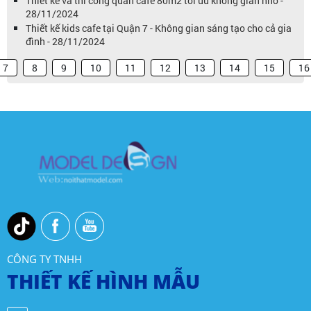
Thiết kế và thi công quán cafe 80m2 tối ưu không gian nhỏ -
28/11/2024
Thiết kế kids cafe tại Quận 7 - Không gian sáng tạo cho cả gia
đình - 28/11/2024
7
8
9
10
11
12
13
14
15
16
CÔNG TY TNHH
THIẾT KẾ HÌNH MẪU