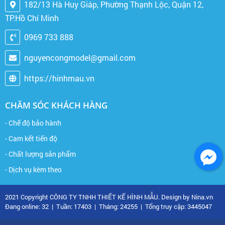
182/13 Hà Huy Giáp, Phường Thạnh Lộc, Quận 12,
TP.Hồ Chí Minh
0969 733 888
nguyencongmodel@gmail.com
https://hinhmau.vn
CHĂM SÓC KHÁCH HÀNG
- Chế độ bảo hành
- Cam kết tiến độ
- Chất lượng sản phẩm
- Dịch vụ kèm theo
2021 Copyright CÔNG TY TNHH THIẾT KẾ HÌNH MẪU. Design by Nina.vn
Đang online: 32
|
Tuần: 17403
|
Tháng: 24255
|
Tổng truy cập: 3445047