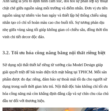
Ánh sáng là yếu tố định hình cảm xúc, đòi hỏi sự phân lớp kỹ thuật 
chặt chẽ giữa nguồn sáng môi trường và điểm nhấn. Đơn vị ưu tiên 
nguồn sáng tự nhiên vào ban ngày và thiết lập hệ thống chiếu sáng 
nhân tạo có chỉ số hoàn màu cao cho buổi tối. Sự tương phản dịu 
nhẹ giữa vùng sáng tối giúp không gian có chiều sâu, đồng thời tôn 
vinh chi tiết decor độc đáo. 
3.2. Tối ưu hóa công năng bằng nội thất riêng biệt 
Sử dụng nội thất thiết kế riêng từ xưởng của Model Design giúp 
giải quyết triệt để bài toán diện tích mặt bằng tại TPHCM. Mỗi sản 
phẩm được đo đạc riêng, đảm bảo sự thoải mái tối đa cho người sử 
dụng trong suốt thời gian lưu trú. Nội thất độc bản không chỉ tối ưu 
hóa công năng mà còn khẳng định đẳng cấp và sự chỉn chu của chủ 
đầu tư đối với thương hiệu. 