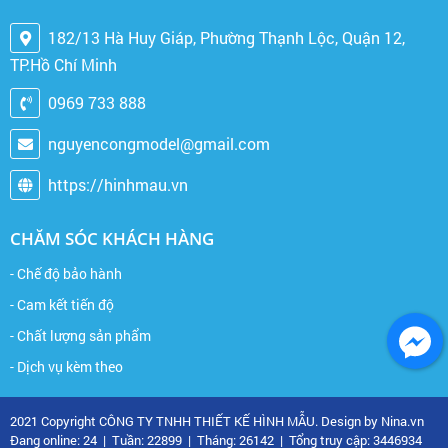
182/13 Hà Huy Giáp, Phường Thạnh Lộc, Quận 12,
TP.Hồ Chí Minh
0969 733 888
nguyencongmodel@gmail.com
https://hinhmau.vn
CHĂM SÓC KHÁCH HÀNG
- Chế độ bảo hành
- Cam kết tiến độ
- Chất lượng sản phẩm
- Dịch vụ kèm theo
2021 Copyright CÔNG TY TNHH THIẾT KẾ HÌNH MẪU. Design by Nina.vn
Đang online: 24
|
Tuần: 22899
|
Tháng: 26142
|
Tổng truy cập: 3446934