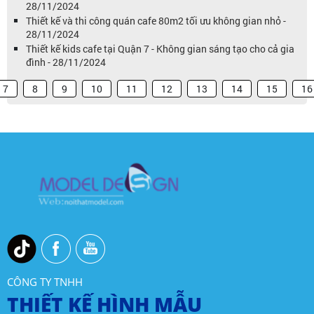
28/11/2024
Thiết kế và thi công quán cafe 80m2 tối ưu không gian nhỏ -
28/11/2024
Thiết kế kids cafe tại Quận 7 - Không gian sáng tạo cho cả gia
đình - 28/11/2024
7
8
9
10
11
12
13
14
15
16
CÔNG TY TNHH
THIẾT KẾ HÌNH MẪU