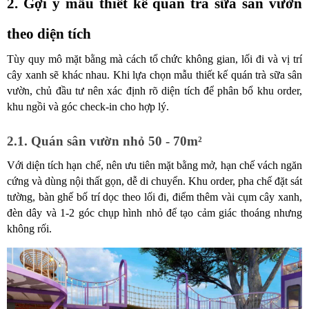
2. Gợi ý mẫu thiết kế quán trà sữa sân vườn 
theo diện tích
Tùy quy mô mặt bằng mà cách tổ chức không gian, lối đi và vị trí 
cây xanh sẽ khác nhau. Khi lựa chọn mẫu thiết kế quán trà sữa sân 
vườn, chủ đầu tư nên xác định rõ diện tích để phân bổ khu order, 
khu ngồi và góc check-in cho hợp lý.
2.1. Quán sân vườn nhỏ 50 - 70m²
Với diện tích hạn chế, nên ưu tiên mặt bằng mở, hạn chế vách ngăn 
cứng và dùng nội thất gọn, dễ di chuyển. Khu order, pha chế đặt sát 
tường, bàn ghế bố trí dọc theo lối đi, điểm thêm vài cụm cây xanh, 
đèn dây và 1-2 góc chụp hình nhỏ để tạo cảm giác thoáng nhưng 
không rối.