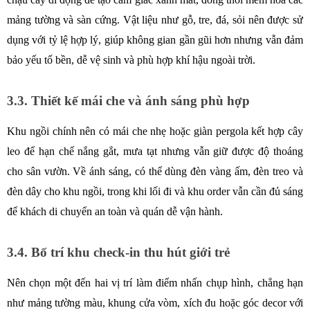
mảng tường và sàn cứng. Vật liệu như gỗ, tre, đá, sỏi nên được sử 
dụng với tỷ lệ hợp lý, giúp không gian gần gũi hơn nhưng vẫn đảm 
bảo yếu tố bền, dễ vệ sinh và phù hợp khí hậu ngoài trời.
3.3. Thiết kế mái che và ánh sáng phù hợp
Khu ngồi chính nên có mái che nhẹ hoặc giàn pergola kết hợp cây 
leo để hạn chế nắng gắt, mưa tạt nhưng vẫn giữ được độ thoáng 
cho sân vườn. Về ánh sáng, có thể dùng đèn vàng ấm, đèn treo và 
đèn dây cho khu ngồi, trong khi lối đi và khu order vẫn cần đủ sáng 
để khách di chuyển an toàn và quán dễ vận hành.
3.4. Bố trí khu check-in thu hút giới trẻ
Nên chọn một đến hai vị trí làm điểm nhấn chụp hình, chẳng hạn 
như mảng tường màu, khung cửa vòm, xích đu hoặc góc decor với 