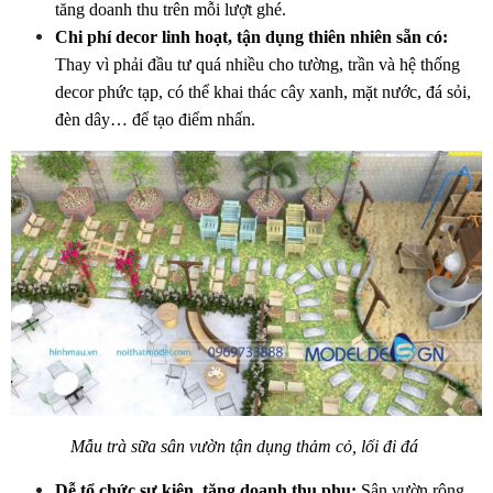
tăng doanh thu trên mỗi lượt ghé.
Chi phí decor linh hoạt, tận dụng thiên nhiên sẵn có:
Thay vì phải đầu tư quá nhiều cho tường, trần và hệ thống 
decor phức tạp, có thể khai thác cây xanh, mặt nước, đá sỏi, 
đèn dây… để tạo điểm nhấn.
Mẫu trà sữa sân vườn tận dụng thảm cỏ, lối đi đá 
Dễ tổ chức sự kiện, tăng doanh thu phụ:
 Sân vườn rộng 