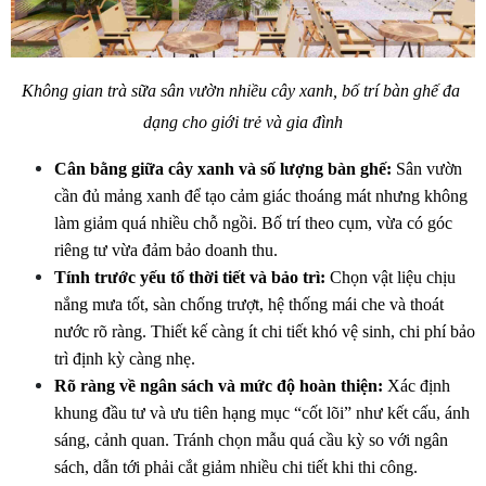
Không gian trà sữa sân vườn nhiều cây xanh, bố trí bàn ghế đa 
dạng cho giới trẻ và gia đình
Cân bằng giữa cây xanh và số lượng bàn ghế:
 Sân vườn 
cần đủ mảng xanh để tạo cảm giác thoáng mát nhưng không 
làm giảm quá nhiều chỗ ngồi. Bố trí theo cụm, vừa có góc 
riêng tư vừa đảm bảo doanh thu.
Tính trước yếu tố thời tiết và bảo trì:
 Chọn vật liệu chịu 
nắng mưa tốt, sàn chống trượt, hệ thống mái che và thoát 
nước rõ ràng. Thiết kế càng ít chi tiết khó vệ sinh, chi phí bảo 
trì định kỳ càng nhẹ.
Rõ ràng về ngân sách và mức độ hoàn thiện:
 Xác định 
khung đầu tư và ưu tiên hạng mục “cốt lõi” như kết cấu, ánh 
sáng, cảnh quan. Tránh chọn mẫu quá cầu kỳ so với ngân 
sách, dẫn tới phải cắt giảm nhiều chi tiết khi thi công.