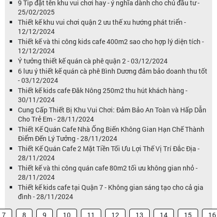
9 Tip đặt tên khu vui chơi hay - ý nghĩa dành cho chủ đầu tư -
25/02/2025
Thiết kế khu vui chơi quận 2 ưu thế xu hướng phát triển -
12/12/2024
Thiết kế và thi công kids cafe 400m2 sao cho hợp lý diện tích -
12/12/2024
Ý tưởng thiết kế quán cà phê quận 2 - 03/12/2024
6 lưu ý thiết kế quán cà phê Bình Dương đảm bảo doanh thu tốt
- 03/12/2024
Thiết kế kids cafe Đăk Nông 250m2 thu hút khách hàng -
30/11/2024
Cung Cấp Thiết Bị Khu Vui Chơi: Đảm Bảo An Toàn và Hấp Dẫn
Cho Trẻ Em - 28/11/2024
Thiết Kế Quán Cafe Nhà Ống Biến Không Gian Hạn Chế Thành
Điểm Đến Lý Tưởng - 28/11/2024
Thiết Kế Quán Cafe 2 Mặt Tiền Tối Ưu Lợi Thế Vị Trí Đắc Địa -
28/11/2024
Thiết kế và thi công quán cafe 80m2 tối ưu không gian nhỏ -
28/11/2024
Thiết kế kids cafe tại Quận 7 - Không gian sáng tạo cho cả gia
đình - 28/11/2024
7
8
9
10
11
12
13
14
15
16