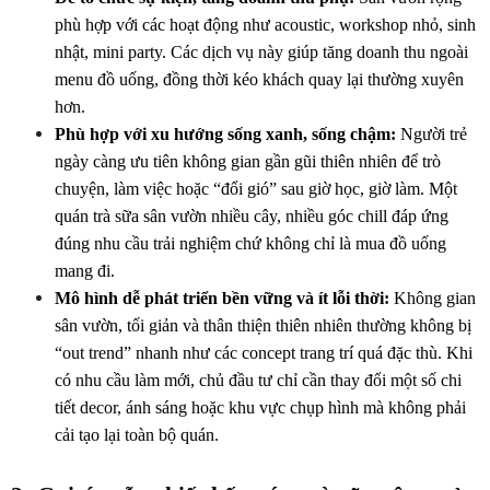
phù hợp với các hoạt động như acoustic, workshop nhỏ, sinh 
nhật, mini party. Các dịch vụ này giúp tăng doanh thu ngoài 
menu đồ uống, đồng thời kéo khách quay lại thường xuyên 
hơn.
Phù hợp với xu hướng sống xanh, sống chậm:
 Người trẻ 
ngày càng ưu tiên không gian gần gũi thiên nhiên để trò 
chuyện, làm việc hoặc “đổi gió” sau giờ học, giờ làm. Một 
quán trà sữa sân vườn nhiều cây, nhiều góc chill đáp ứng 
đúng nhu cầu trải nghiệm chứ không chỉ là mua đồ uống 
mang đi.
Mô hình dễ phát triển bền vững và ít lỗi thời:
 Không gian 
sân vườn, tối giản và thân thiện thiên nhiên thường không bị 
“out trend” nhanh như các concept trang trí quá đặc thù. Khi 
có nhu cầu làm mới, chủ đầu tư chỉ cần thay đổi một số chi 
tiết decor, ánh sáng hoặc khu vực chụp hình mà không phải 
cải tạo lại toàn bộ quán.