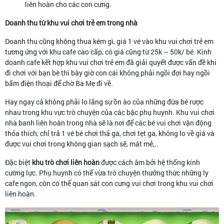
liên hoàn cho các con cưng.
Doanh thu từ khu vui chơi trẻ em trong nhà
Doanh thu cũng không thua kém gì, giá 1 vé vào khu vui chơi trẻ em
tương ứng với khu cafe cao cấp, có giá cũng từ 25k – 50k/ bé. Kinh
doanh cafe kết hợp khu vui chơi trẻ em đã giải quyết được vấn đề khi
đi chơi với bạn bè thì bây giờ con cái không phải ngồi đợi hay ngồi
bấm điện thoại để chờ Ba Mẹ đi về.
Hay ngay cả không phải lo lắng sự ồn ào của những đứa bé rược
nhau trong khu vực trò chuyện của các bậc phụ huynh. Khu vui chơi
nhà banh liên hoàn trong nhà sẽ là nơi để các bé vui chơi vận động
thỏa thích, chỉ trả 1 vé bé chơi thả ga, chơi tẹt ga, không lo về giá và
được vui chơi trong không gian sạch sẽ, mát mẻ,..
Đặc biệt
khu trò chơi liên hoàn
được cách âm bởi hệ thống kính
cường lực. Phụ huynh có thể vừa trò chuyện thưởng thức những ly
cafe ngon, còn có thể quan sát con cưng vui chơi trong khu vui chơi
liên hoàn.