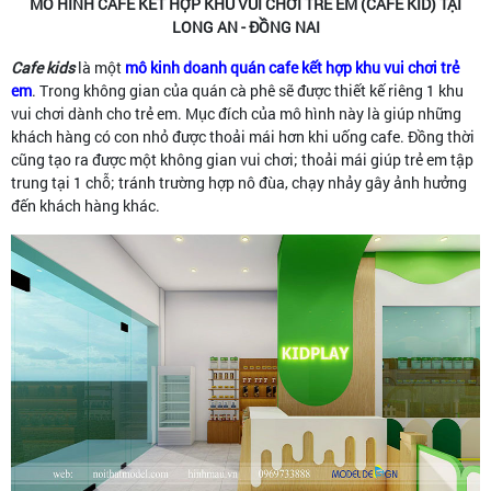
MÔ HÌNH CAFE KẾT HỢP KHU VUI CHƠI TRẺ EM (CAFE KID) TẠI
LONG AN - ĐỒNG NAI
Cafe kids
là một
mô kinh doanh quán cafe kết hợp khu vui chơi trẻ
em
. Trong không gian của quán cà phê sẽ được thiết kế riêng 1 khu
vui chơi dành cho trẻ em. Mục đích của mô hình này là giúp những
khách hàng có con nhỏ được thoải mái hơn khi uống cafe. Đồng thời
cũng tạo ra được một không gian vui chơi; thoải mái giúp trẻ em tập
trung tại 1 chỗ; tránh trường hợp nô đùa, chạy nhảy gây ảnh hưởng
đến khách hàng khác.