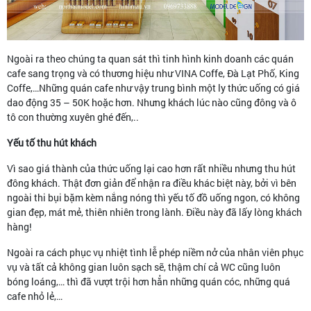
Ngoài ra theo chúng ta quan sát thì tinh hình kinh doanh các quán
cafe sang trọng và có thương hiệu như VINA Coffe, Đà Lạt Phố, King
Coffe,…Những quán cafe như vậy trung bình một ly thức uống có giá
dao động 35 – 50K hoặc hơn. Nhưng khách lúc nào cũng đông và ô
tô con thường xuyên ghé đến,..
Yếu tố thu hút khách
Vì sao giá thành của thức uống lại cao hơn rất nhiều nhưng thu hút
đông khách. Thật đơn giản để nhận ra điều khác biệt này, bởi vì bên
ngoài thi bụi bặm kèm nắng nóng thì yếu tố đồ uống ngon, có không
gian đẹp, mát mẻ, thiên nhiên trong lành. Điều này đã lấy lòng khách
hàng!
Ngoài ra cách phục vụ nhiệt tình lễ phép niềm nở của nhân viên phục
vụ và tất cả không gian luôn sạch sẽ, thậm chí cả WC cũng luôn
bóng loáng,… thì đã vượt trội hơn hẳn những quán cóc, những quá
cafe nhỏ lẻ,…