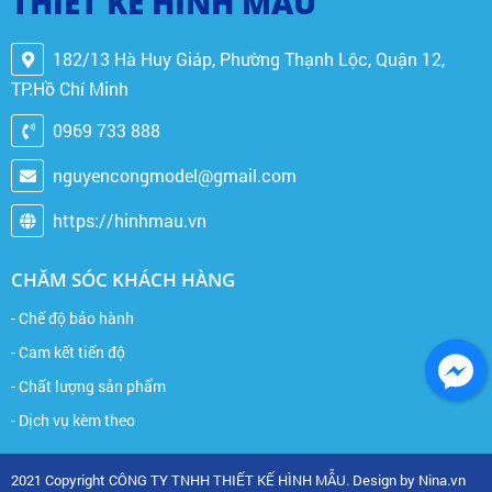
THIẾT KẾ HÌNH MẪU
182/13 Hà Huy Giáp, Phường Thạnh Lộc, Quận 12,
TP.Hồ Chí Minh
0969 733 888
nguyencongmodel@gmail.com
https://hinhmau.vn
CHĂM SÓC KHÁCH HÀNG
- Chế độ bảo hành
- Cam kết tiến độ
- Chất lượng sản phẩm
- Dịch vụ kèm theo
2021 Copyright CÔNG TY TNHH THIẾT KẾ HÌNH MẪU. Design by Nina.vn