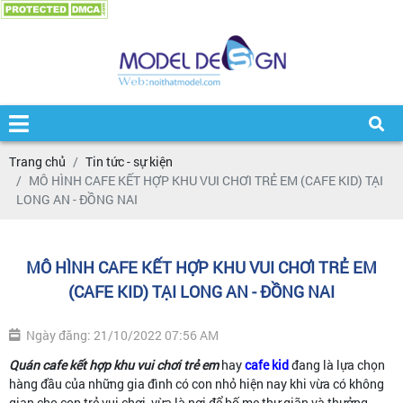
Trang chủ
Tin tức - sự kiện
MÔ HÌNH CAFE KẾT HỢP KHU VUI CHƠI TRẺ EM (CAFE KID) TẠI
LONG AN - ĐỒNG NAI
MÔ HÌNH CAFE KẾT HỢP KHU VUI CHƠI TRẺ EM
(CAFE KID) TẠI LONG AN - ĐỒNG NAI
Ngày đăng: 21/10/2022 07:56 AM
Quán cafe kết hợp khu vui chơi trẻ em
hay
cafe kid
đang là lựa chọn
hàng đầu của những gia đình có con nhỏ hiện nay khi vừa có không
gian cho con trẻ vui chơi, vừa là nơi để bố mẹ thư giãn và thưởng