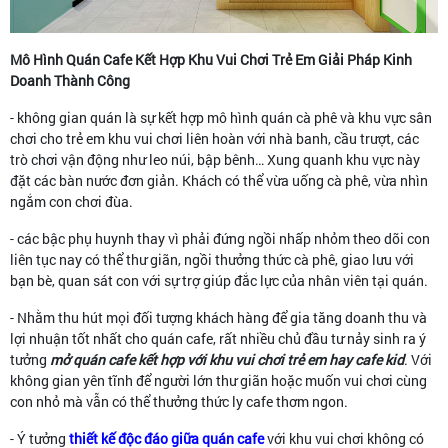
Mô Hình Quán Cafe Kết Hợp Khu Vui Chơi Trẻ Em Giải Pháp Kinh
Doanh Thành Công
- không gian quán là sự kết hợp mô hình quán cà phê và khu vực sân
chơi cho trẻ em khu vui chơi liên hoàn với nhà banh, cầu trượt, các
trò chơi vận động như leo núi, bập bênh… Xung quanh khu vực này
đặt các bàn nước đơn giản. Khách có thể vừa uống cà phê, vừa nhìn
ngắm con chơi đùa.
- các bậc phụ huynh thay vì phải đứng ngồi nhấp nhỏm theo dõi con
liên tục nay có thể thư giãn, ngồi thưởng thức cà phê, giao lưu với
bạn bè, quan sát con với sự trợ giúp đắc lực của nhân viên tại quán.
- Nhằm thu hút mọi đối tượng khách hàng để gia tăng doanh thu và
lợi nhuận tốt nhất cho quán cafe, rất nhiều chủ đầu tư nảy sinh ra ý
tưởng
mở quán cafe kết hợp với khu vui chơi trẻ em hay cafe kid
. Với
không gian yên tĩnh để người lớn thư giãn hoặc muốn vui chơi cùng
con nhỏ mà vẫn có thể thưởng thức ly cafe thơm ngon.
- Ý tưởng
thiết kế độc đáo giữa quán cafe
với khu vui chơi không có