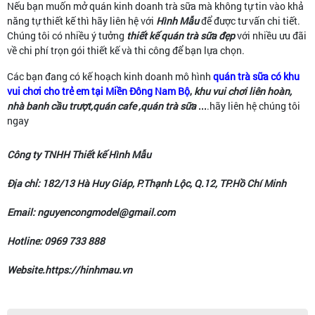
Nếu bạn muốn mở quán kinh doanh trà sữa mà không tự tin vào khả
năng tự thiết kế thì hãy liên hệ với
Hình Mẫu
để được tư vấn chi tiết.
Chúng tôi có nhiều ý tưởng
thiết kế quán trà sữa đẹp
với nhiều ưu đãi
về chi phí trọn gói thiết kế và thi công để bạn lựa chọn.
Các bạn đang có kế hoạch kinh doanh
mô hình
quán trà sữa có khu
vui chơi cho trẻ em tại Miền Đông Nam Bộ
,
khu vui chơi liên hoàn,
nhà banh cầu trượt,quán cafe ,quán trà sữa
...
.hãy liên hệ chúng tôi
ngay
Công ty TNHH Thiết kế Hình Mẫu
Địa chỉ: 182/13 Hà Huy Giáp, P.Thạnh Lộc, Q.12, TP.Hồ Chí Minh
Email: nguyencongmodel@gmail.com
Hotline: 0969 733 888
Website.https://hinhmau.vn