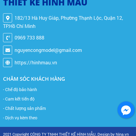
THIẾT KẾ HÌNH MẪU
182/13 Hà Huy Giáp, Phường Thạnh Lộc, Quận 12,
TP.Hồ Chí Minh
0969 733 888
nguyencongmodel@gmail.com
https://hinhmau.vn
CHĂM SÓC KHÁCH HÀNG
- Chế độ bảo hành
- Cam kết tiến độ
- Chất lượng sản phẩm
- Dịch vụ kèm theo
2021 Copyright CÔNG TY TNHH THIẾT KẾ HÌNH MẪU. Design by Nina.vn