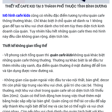
THIẾT KẾ CAFE KID TẠI 3 THÀNH PHỐ THUỘC TỈNH BÌNH DƯƠNG
Mô hình cafe kids
cũng có nhiều đặc điểm tương tự như quán cafe
thông thường khác. Chỉ khác biệt ở chỗ quán sẽ dành ra 1 không
gian để tạo ra khu vui chơi dành cho trẻ em tùy theo diện tích kinh
doanh của quán. Tuy nhiên hầu hết những quán cafe theo mô hình
này đều cần không gian rộng, diện tích lớn.
Thiết kế không gian tổng thể
- Về phong cách tổng quan thì
quán cafe kids
không quá khác biệt
những quán cafe thông thường. Thường sự khác biệt là sẽ đầu tư
thêm nhiều cây xanh, địa điểm quán thường ở mặt đường để dễ tìm
và tận dụng được view đường xá.
- Không gian của quán ngoài việc đầu tư vào nội thất, bàn ghế; decor
thì còn phải tập trung vào khu vui chơi, giải trí cho các bé. Thông
thường, một khu vui chơi trong quán cafe sẽ có diện tích tối thiểu
tầm 20m2. Quán có thể linh động hơn trong việc thuê thêm mặt
bằng hoặc sắp xếp lại bàn ghế. Quán cũng có thể tái cơ cấu để sắp
xếp thành khu ngồi bệt để bố mẹ và các bé có thể ngồi và vui chơi
cùng nhau. Còn nếu khu vui chơi dành cho quán tách biệt với khu