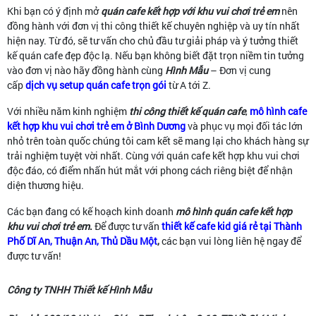
Khi bạn có ý định mở
quán cafe kết hợp với khu vui chơi trẻ em
nên
đồng hành với đơn vị thi công thiết kế chuyên nghiệp và uy tín nhất
hiện nay. Từ đó, sẽ tư vấn cho chủ đầu tư giải pháp và ý tưởng thiết
kế quán cafe đẹp độc lạ. Nếu bạn không biết đặt trọn niềm tin tưởng
vào đơn vị nào hãy đồng hành cùng
Hình Mẫu
– Đơn vị cung
cấp
dịch vụ setup quán cafe trọn gói
từ A tới Z.
Với nhiều năm kinh nghiệm
thi công thiết kế quán cafe
,
mô hình cafe
kết hợp khu vui chơi trẻ em ở Bình Dương
và phục vụ mọi đối tác lớn
nhỏ trên toàn quốc chúng tôi cam kết sẽ mang lại cho khách hàng sự
trải nghiệm tuyệt vời nhất. Cùng với quán cafe kết hợp khu vui chơi
độc đáo, có điểm nhấn hút mắt với phong cách riêng biệt để nhận
diện thương hiệu.
Các bạn đang có kế hoạch kinh doanh
mô hình quán cafe kết hợp
khu vui chơi trẻ em
.
Để được tư vấn
thiết kế cafe kid giá rẻ tại Thành
Phố Dĩ An, Thuận An, Thủ Dầu Một
,
các bạn vui lòng liên hệ ngay để
được tư vấn!
Công ty TNHH Thiết kế Hình Mẫu