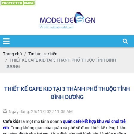
Trang chủ
Tin tức - sự kiện
THIẾT KẾ CAFE KID TẠI 3 THÀNH PHỐ THUỘC TỈNH BÌNH
DƯƠNG
THIẾT KẾ CAFE KID TẠI 3 THÀNH PHỐ THUỘC TỈNH
BÌNH DƯƠNG
Ngày đăng: 25/11/2022 11:05 AM
Cafe kids
là một mô kinh doanh
quán cafe kết hợp khu vui chơi trẻ
em
. Trong không gian của quán cà phê sẽ được thiết kế riêng 1 khu
vui chơi dành cho trẻ em. Mục đích của mô hình này là giúp những