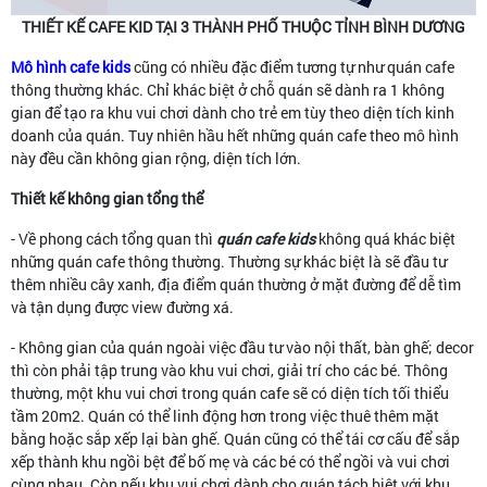
THIẾT KẾ CAFE KID TẠI 3 THÀNH PHỐ THUỘC TỈNH BÌNH DƯƠNG
Mô hình cafe kids
cũng có nhiều đặc điểm tương tự như quán cafe
thông thường khác. Chỉ khác biệt ở chỗ quán sẽ dành ra 1 không
gian để tạo ra khu vui chơi dành cho trẻ em tùy theo diện tích kinh
doanh của quán. Tuy nhiên hầu hết những quán cafe theo mô hình
này đều cần không gian rộng, diện tích lớn.
Thiết kế không gian tổng thể
- Về phong cách tổng quan thì
quán cafe kids
không quá khác biệt
những quán cafe thông thường. Thường sự khác biệt là sẽ đầu tư
thêm nhiều cây xanh, địa điểm quán thường ở mặt đường để dễ tìm
và tận dụng được view đường xá.
- Không gian của quán ngoài việc đầu tư vào nội thất, bàn ghế; decor
thì còn phải tập trung vào khu vui chơi, giải trí cho các bé. Thông
thường, một khu vui chơi trong quán cafe sẽ có diện tích tối thiểu
tầm 20m2. Quán có thể linh động hơn trong việc thuê thêm mặt
bằng hoặc sắp xếp lại bàn ghế. Quán cũng có thể tái cơ cấu để sắp
xếp thành khu ngồi bệt để bố mẹ và các bé có thể ngồi và vui chơi
cùng nhau. Còn nếu khu vui chơi dành cho quán tách biệt với khu