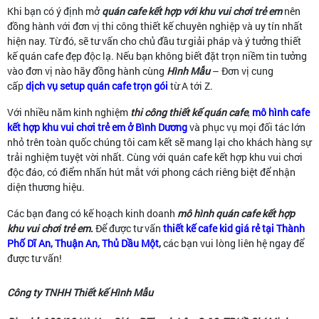
Khi bạn có ý định mở
quán cafe kết hợp với khu vui chơi trẻ em
nên
đồng hành với đơn vị thi công thiết kế chuyên nghiệp và uy tín nhất
hiện nay. Từ đó, sẽ tư vấn cho chủ đầu tư giải pháp và ý tưởng thiết
kế quán cafe đẹp độc lạ. Nếu bạn không biết đặt trọn niềm tin tưởng
vào đơn vị nào hãy đồng hành cùng
Hình Mẫu
– Đơn vị cung
cấp
dịch vụ setup quán cafe trọn gói
từ A tới Z.
Với nhiều năm kinh nghiệm
thi công thiết kế quán cafe
,
mô hình cafe
kết hợp khu vui chơi trẻ em ở Bình Dương
và phục vụ mọi đối tác lớn
nhỏ trên toàn quốc chúng tôi cam kết sẽ mang lại cho khách hàng sự
trải nghiệm tuyệt vời nhất. Cùng với quán cafe kết hợp khu vui chơi
độc đáo, có điểm nhấn hút mắt với phong cách riêng biệt để nhận
diện thương hiệu.
Các bạn đang có kế hoạch kinh doanh
mô hình quán cafe kết hợp
khu vui chơi trẻ em
.
Để được tư vấn
thiết kế cafe kid giá rẻ tại Thành
Phố Dĩ An, Thuận An, Thủ Dầu Một
,
các bạn vui lòng liên hệ ngay để
được tư vấn!
Công ty TNHH Thiết kế Hình Mẫu