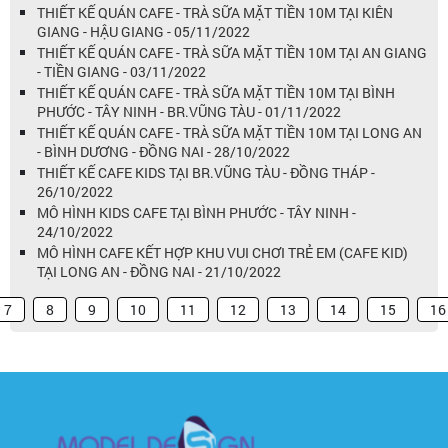
THIẾT KẾ QUÁN CAFE - TRÀ SỮA MẶT TIỀN 10M TẠI KIÊN
GIANG - HẬU GIANG - 05/11/2022
THIẾT KẾ QUÁN CAFE - TRÀ SỮA MẶT TIỀN 10M TẠI AN GIANG
- TIỀN GIANG - 03/11/2022
THIẾT KẾ QUÁN CAFE - TRÀ SỮA MẶT TIỀN 10M TẠI BÌNH
PHƯỚC - TÂY NINH - BR.VŨNG TÀU - 01/11/2022
THIẾT KẾ QUÁN CAFE - TRÀ SỮA MẶT TIỀN 10M TẠI LONG AN
- BÌNH DƯƠNG - ĐỒNG NAI - 28/10/2022
THIẾT KẾ CAFE KIDS TẠI BR.VŨNG TÀU - ĐỒNG THÁP -
26/10/2022
MÔ HÌNH KIDS CAFE TẠI BÌNH PHƯỚC - TÂY NINH -
24/10/2022
MÔ HÌNH CAFE KẾT HỢP KHU VUI CHƠI TRẺ EM (CAFE KID)
TẠI LONG AN - ĐỒNG NAI - 21/10/2022
7
8
9
10
11
12
13
14
15
16