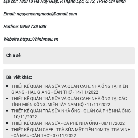
Địa chỉ: 182/13 Hà Huy Giáp, P.Thạnh Lộc, Q.12, TP.Hồ Chí Minh
Email: nguyencongmodel@gmail.com
Hotline: 0969 733 888
Website.https://hinhmau.vn
Chia sẻ:
Bài viết khác:
THIẾT KẾ QUÁN TRÀ SỮA VÀ QUÁN CAFE NHÀ ỐNG TẠI KIÊN
GIANG - HẬU GIANG - CẦN THƠ - 14/11/2022
THIẾT KẾ QUÁN TRÀ SỮA VÀ QUÁN CAFE NHÀ ỐNG TẠI CÁC
TỈNH MIỀN ĐÔNG, MIỀN TÂY NAM BỘ - 11/11/2022
THIẾT KẾ QUÁN TRÀ SỮA NHÀ ỐNG - QUÁN CÀ PHÊ NHÀ ỐNG
- 10/11/2022
THIẾT KẾ QUÁN TRÀ SỮA - CÀ PHÊ NHÀ ỐNG - 08/11/2022
THIẾT KẾ QUÁN CAFE - TRÀ SỮA MẶT TIỀN 10M TẠI TRÀ VINH
- CÀ MAU -CẦN THƠ - 07/11/2022