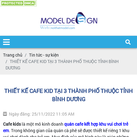
Trang chủ
Tin tức - sự kiện
THIẾT KẾ CAFE KID TẠI 3 THÀNH PHỐ THUỘC TỈNH BÌNH
DƯƠNG
THIẾT KẾ CAFE KID TẠI 3 THÀNH PHỐ THUỘC TỈNH
BÌNH DƯƠNG
Ngày đăng: 25/11/2022 11:05 AM
Cafe kids
là một mô kinh doanh
quán cafe kết hợp khu vui chơi trẻ
em
. Trong không gian của quán cà phê sẽ được thiết kế riêng 1 khu
vui chơi dành cho trẻ em. Mục đích của mô hình này là giúp những