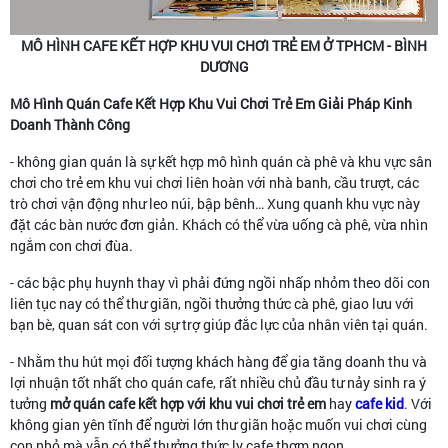
MÔ HÌNH CAFE KẾT HỢP KHU VUI CHƠI TRẺ EM Ở TPHCM - BÌNH
DƯƠNG
Mô Hình Quán Cafe Kết Hợp Khu Vui Chơi Trẻ Em Giải Pháp Kinh
Doanh Thành Công
- không gian quán là sự kết hợp mô hình quán cà phê và khu vực sân
chơi cho trẻ em khu vui chơi liên hoàn với nhà banh, cầu trượt, các
trò chơi vận động như leo núi, bập bênh… Xung quanh khu vực này
đặt các bàn nước đơn giản. Khách có thể vừa uống cà phê, vừa nhìn
ngắm con chơi đùa.
- các bậc phụ huynh thay vì phải đứng ngồi nhấp nhỏm theo dõi con
liên tục nay có thể thư giãn, ngồi thưởng thức cà phê, giao lưu với
bạn bè, quan sát con với sự trợ giúp đắc lực của nhân viên tại quán.
- Nhằm thu hút mọi đối tượng khách hàng để gia tăng doanh thu và
lợi nhuận tốt nhất cho quán cafe, rất nhiều chủ đầu tư nảy sinh ra ý
tưởng
mở quán cafe kết hợp với khu vui chơi trẻ em
hay
cafe kid
. Với
không gian yên tĩnh để người lớn thư giãn hoặc muốn vui chơi cùng
con nhỏ mà vẫn có thể thưởng thức ly cafe thơm ngon.