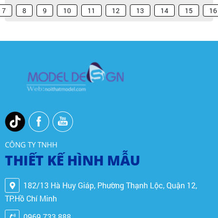
7
8
9
10
11
12
13
14
15
16
CÔNG TY TNHH
THIẾT KẾ HÌNH MẪU
182/13 Hà Huy Giáp, Phường Thạnh Lộc, Quận 12,
TP.Hồ Chí Minh
0969 733 888