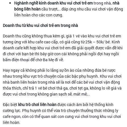
Nghành nghề kinh doanh khu vui chơi trẻ em
trong nhà,
nhà
bóng liên hoàn
cầu trượt,.. đáp ứng nhu cầu vui chơi vận động
liên hoàn cho các con cưng.
Doanh thu từ khu vui chơi trẻ em trong nhà
Doanh thu cũng không thua kém gì, giá 1 vé vào khu vui chơi trẻ em
tương ứng với khu cafe cao cấp, có giá cũng từ 25k – 50k/ bé. Kinh
doanh cafe kết hợp khu vui chơi trẻ em đã giải quyết được vấn đề khi
đi chơi với bạn bè thì bây giờ con cái không phải ngồi đợi hay ngồi
bấm điện thoại để chờ Ba Mẹ đi về.
Hay ngay cả không phải lo lắng sự ồn ào của những đứa bé rược
nhau trong khu vực trò chuyện của các bậc phụ huynh. Khu vui chơi
nhà banh liên hoàn trong nhà sẽ là nơi để các bé vui chơi vận động
thỏa thích, chỉ trả 1 vé bé chơi thả ga, chơi tẹt ga, không lo về giá và
được vui chơi trong không gian sạch sẽ, mát mẻ,..
Đặc biệt
khu trò chơi liên hoàn
được cách âm bởi hệ thống kính
cường lực. Phụ huynh có thể vừa trò chuyện thưởng thức những ly
cafe ngon, còn có thể quan sát con cưng vui chơi trong khu vui chơi
liên hoàn.