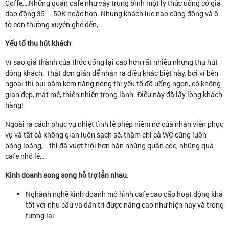
Coffe,…Những quán cafe như vậy trung bình một ly thức uống có giá
dao động 35 – 50K hoặc hơn. Nhưng khách lúc nào cũng đông và ô
tô con thường xuyên ghé đến,..
Yếu tố thu hút khách
Vì sao giá thành của thức uống lại cao hơn rất nhiều nhưng thu hút
đông khách. Thật đơn giản để nhận ra điều khác biệt này, bởi vì bên
ngoài thi bụi bặm kèm nắng nóng thì yếu tố đồ uống ngon, có không
gian đẹp, mát mẻ, thiên nhiên trong lành. Điều này đã lấy lòng khách
hàng!
Ngoài ra cách phục vụ nhiệt tình lễ phép niềm nở của nhân viên phục
vụ và tất cả không gian luôn sạch sẽ, thậm chí cả WC cũng luôn
bóng loáng,… thì đã vượt trội hơn hẳn những quán cóc, những quá
cafe nhỏ lẻ,…
Kinh doanh song song hỗ trợ lẫn nhau.
Nghành nghề kinh doanh mô hình cafe cao cấp hoạt động khá
tốt với nhu cầu và dân trí được nâng cao như hiện nay và trong
tương lại.