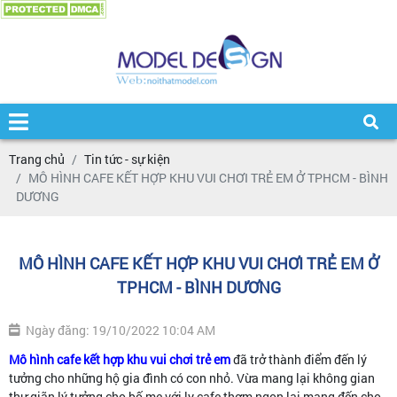
Trang chủ
Tin tức - sự kiện
MÔ HÌNH CAFE KẾT HỢP KHU VUI CHƠI TRẺ EM Ở TPHCM - BÌNH
DƯƠNG
MÔ HÌNH CAFE KẾT HỢP KHU VUI CHƠI TRẺ EM Ở
TPHCM - BÌNH DƯƠNG
Ngày đăng: 19/10/2022 10:04 AM
Mô hình cafe kết hợp khu vui chơi trẻ em
đã trở thành điểm đến lý
tưởng cho những hộ gia đình có con nhỏ. Vừa mang lại không gian
thư giãn lý tưởng cho bố mẹ với ly cafe thơm ngon lại mang đến cho