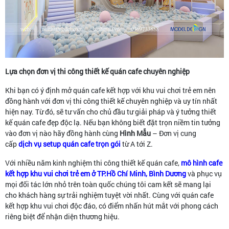
Lựa chọn đơn vị thi công thiết kế quán cafe chuyên nghiệp
Khi bạn có ý định mở quán cafe kết hợp với khu vui chơi trẻ em nên
đồng hành với đơn vị thi công thiết kế chuyên nghiệp và uy tín nhất
hiện nay. Từ đó, sẽ tư vấn cho chủ đầu tư giải pháp và ý tưởng thiết
kế quán cafe đẹp độc lạ. Nếu bạn không biết đặt trọn niềm tin tưởng
vào đơn vị nào hãy đồng hành cùng
Hình Mẫu
– Đơn vị cung
cấp
dịch vụ setup quán cafe trọn gói
từ A tới Z.
Với nhiều năm kinh nghiệm thi công thiết kế quán cafe,
mô hình cafe
kết hợp khu vui chơi trẻ em ở TP.Hồ Chí Minh, Bình Dương
và phục vụ
mọi đối tác lớn nhỏ trên toàn quốc chúng tôi cam kết sẽ mang lại
cho khách hàng sự trải nghiệm tuyệt vời nhất. Cùng với quán cafe
kết hợp khu vui chơi độc đáo, có điểm nhấn hút mắt với phong cách
riêng biệt để nhận diện thương hiệu.