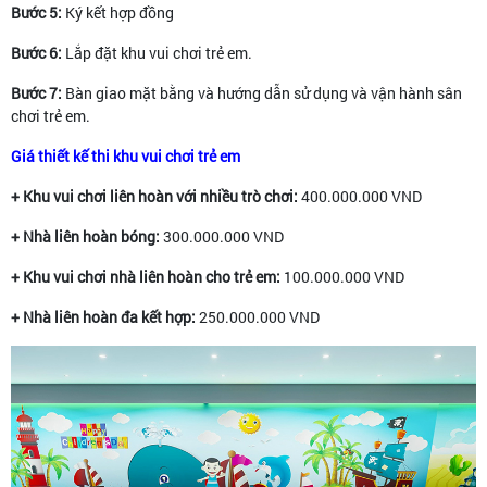
Bước 5:
Ký kết hợp đồng
Bước 6:
Lắp đặt khu vui chơi trẻ em.
Bước 7:
Bàn giao mặt bằng và hướng dẫn sử dụng và vận hành sân
chơi trẻ em.
Giá thiết kế thi khu vui chơi trẻ em
+ Khu vui chơi liên hoàn với nhiều trò chơi:
400.000.000 VND
+ Nhà liên hoàn bóng:
300.000.000 VND
+ Khu vui chơi nhà liên hoàn cho trẻ em:
100.000.000 VND
+ Nhà liên hoàn đa kết hợp:
250.000.000 VND