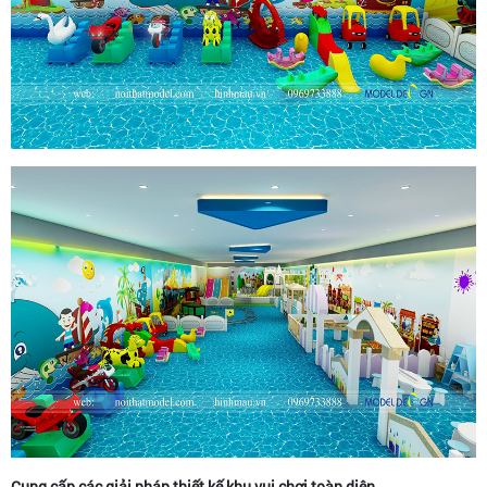
Cung cấp các giải pháp thiết kế khu vui chơi toàn diện