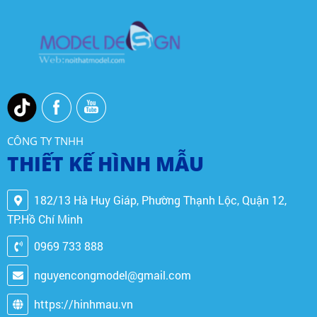
CÔNG TY TNHH
THIẾT KẾ HÌNH MẪU
182/13 Hà Huy Giáp, Phường Thạnh Lộc, Quận 12,
TP.Hồ Chí Minh
0969 733 888
nguyencongmodel@gmail.com
https://hinhmau.vn