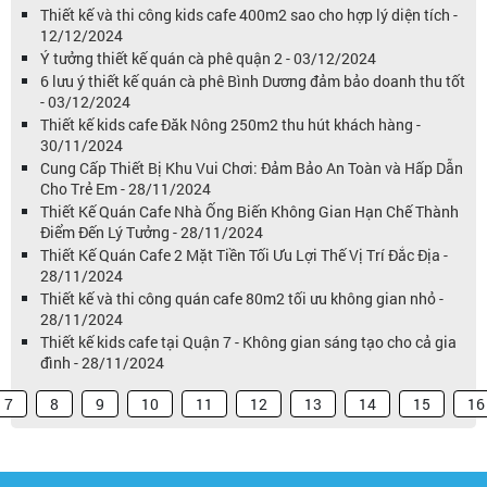
Thiết kế và thi công kids cafe 400m2 sao cho hợp lý diện tích -
12/12/2024
Ý tưởng thiết kế quán cà phê quận 2 - 03/12/2024
6 lưu ý thiết kế quán cà phê Bình Dương đảm bảo doanh thu tốt
- 03/12/2024
Thiết kế kids cafe Đăk Nông 250m2 thu hút khách hàng -
30/11/2024
Cung Cấp Thiết Bị Khu Vui Chơi: Đảm Bảo An Toàn và Hấp Dẫn
Cho Trẻ Em - 28/11/2024
Thiết Kế Quán Cafe Nhà Ống Biến Không Gian Hạn Chế Thành
Điểm Đến Lý Tưởng - 28/11/2024
Thiết Kế Quán Cafe 2 Mặt Tiền Tối Ưu Lợi Thế Vị Trí Đắc Địa -
28/11/2024
Thiết kế và thi công quán cafe 80m2 tối ưu không gian nhỏ -
28/11/2024
Thiết kế kids cafe tại Quận 7 - Không gian sáng tạo cho cả gia
đình - 28/11/2024
7
8
9
10
11
12
13
14
15
16