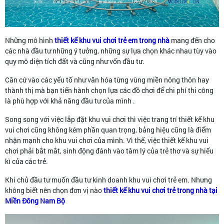
Những mô hình
thiết kế khu vui chơi trẻ em trong nhà
mang đến cho
các nhà đầu tư những ý tưởng, những sự lựa chọn khác nhau tùy vào
quy mô diện tích đất và cũng như vốn đầu tư.
Căn cứ vào các yếu tố như văn hóa từng vùng miền nông thôn hay
thành thị mà bạn tiến hành chọn lựa các đồ chơi để chi phí thi công
là phù hợp với khả năng đầu tư của mình .
Song song với việc lắp đặt khu vui chơi thì việc trang trí thiết kế khu
vui chơi cũng không kém phần quan trọng, bảng hiệu cũng là điểm
nhận mạnh cho khu vui chơi của mình. Vì thế, việc thiết kế khu vui
chơi phải bắt mắt, sinh động đánh vào tâm lý của trẻ thơ và sự hiếu
kì của các trẻ.
Khi chủ đầu tư muốn đầu tư kinh doanh khu vui chơi trẻ em. Nhưng
không biết nên chọn đơn vị nào
thiết kế khu vui chơi trẻ trong nhà tại
Miền Đông Nam Bộ