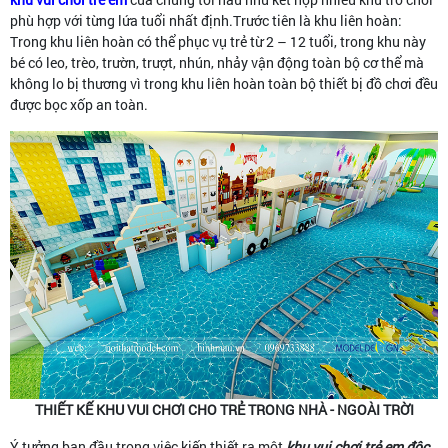
phù hợp với từng lứa tuổi nhất định.Trước tiên là khu liên hoàn:
Trong khu liên hoàn có thể phục vụ trẻ từ 2 – 12 tuổi, trong khu này
bé có leo, trèo, trườn, trượt, nhún, nhảy vận động toàn bộ cơ thể mà
không lo bị thương vì trong khu liên hoàn toàn bộ thiết bị đồ chơi đều
được bọc xốp an toàn.
THIẾT KẾ KHU VUI CHƠI CHO TRẺ TRONG NHÀ - NGOÀI TRỜI
Ý tưởng ban đầu trong việc kiến thiết ra một
khu vui chơi trẻ em độc