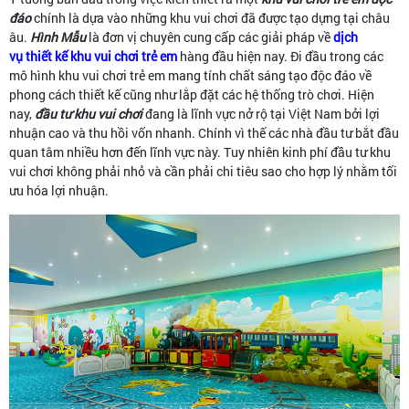
đáo
chính là dựa vào những khu vui chơi đã được tạo dựng tại châu
âu.
Hình Mẫu
là đơn vị chuyên cung cấp các giải pháp về
dịch
vụ thiết kế khu vui chơi trẻ em
hàng đầu hiện nay. Đi đầu trong các
mô hình khu vui chơi trẻ em mang tính chất sáng tạo độc đáo về
phong cách thiết kế cũng như lắp đặt các hệ thống trò chơi. Hiện
nay,
đầu tư khu vui chơi
đang là lĩnh vực nở rộ tại Việt Nam bởi lợi
nhuận cao và thu hồi vốn nhanh. Chính vì thế các nhà đầu tư bắt đầu
quan tâm nhiều hơn đến lĩnh vực này. Tuy nhiên kinh phí đầu tư khu
vui chơi không phải nhỏ và cần phải chi tiêu sao cho hợp lý nhằm tối
ưu hóa lợi nhuận.