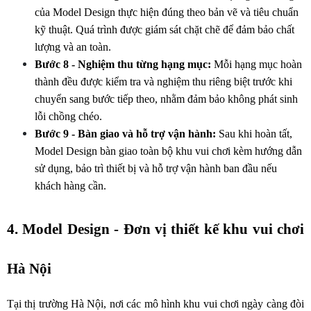
của Model Design thực hiện đúng theo bản vẽ và tiêu chuẩn 
kỹ thuật. Quá trình được giám sát chặt chẽ để đảm bảo chất 
lượng và an toàn.
Bước 8 - Nghiệm thu từng hạng mục:
 Mỗi hạng mục hoàn 
thành đều được kiểm tra và nghiệm thu riêng biệt trước khi 
chuyển sang bước tiếp theo, nhằm đảm bảo không phát sinh 
lỗi chồng chéo.
Bước 9 - Bàn giao và hỗ trợ vận hành:
 Sau khi hoàn tất, 
Model Design bàn giao toàn bộ khu vui chơi kèm hướng dẫn 
sử dụng, bảo trì thiết bị và hỗ trợ vận hành ban đầu nếu 
khách hàng cần.
4. Model Design - Đơn vị thiết kế khu vui chơi 
Hà Nội
Tại thị trường Hà Nội, nơi các mô hình khu vui chơi ngày càng đòi 