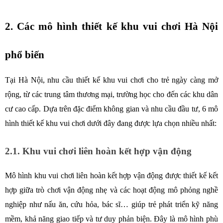
2. Các mô hình thiết kế khu vui chơi Hà Nội 
phổ biến
Tại Hà Nội, nhu cầu thiết kế khu vui chơi cho trẻ ngày càng mở 
rộng, từ các trung tâm thương mại, trường học cho đến các khu dân 
cư cao cấp. Dựa trên đặc điểm không gian và nhu cầu đầu tư, 6 mô 
hình thiết kế khu vui chơi dưới đây đang được lựa chọn nhiều nhất:
2.1. Khu vui chơi liên hoàn kết hợp vận động
Mô hình khu vui chơi liên hoàn kết hợp vận động được thiết kế kết 
hợp giữa trò chơi vận động nhẹ và các hoạt động mô phỏng nghề 
nghiệp như nấu ăn, cứu hỏa, bác sĩ… giúp trẻ phát triển kỹ năng 
mềm, khả năng giao tiếp và tư duy phản biện. Đây là mô hình phù 