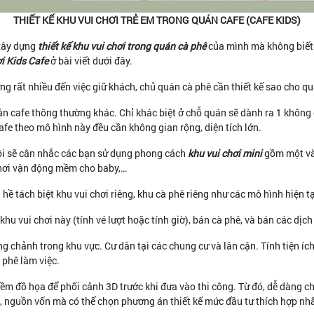
THIẾT KẾ KHU VUI CHƠI TRẺ EM TRONG QUÁN CAFE (CAFE KIDS)
xây dựng
thiết kế khu vui chơi trong quán cà phê
của mình mà không biết 
i Kids Cafe
ở bài viết dưới đây.
g rất nhiều đến việc giữ khách, chủ quán cà phê cần thiết kế sao cho q
 cafe thông thường khác. Chỉ khác biệt ở chỗ quán sẽ dành ra 1 không g
fe theo mô hình này đều cần không gian rộng, diện tích lớn.
 tôi sẽ cân nhắc các bạn sử dụng phong cách
khu vui chơi mini
gồm một vài
ò chơi vận động mềm cho baby,…
ề tách biệt khu vui chơi riêng, khu cà phê riêng như các mô hình hiện tại
 khu vui chơi này (tính vé lượt hoặc tính giờ), bán cà phê, và bán các dịc
g chảnh trong khu vực. Cư dân tại các chung cư và lân cận. Tính tiện íc
 phê làm việc.
m đồ họa để phối cảnh 3D trước khi đưa vào thi công. Từ đó, dễ dàng chỉ
g, nguồn vốn mà có thể chọn phương án thiết kế mức đầu tư thích hợp n