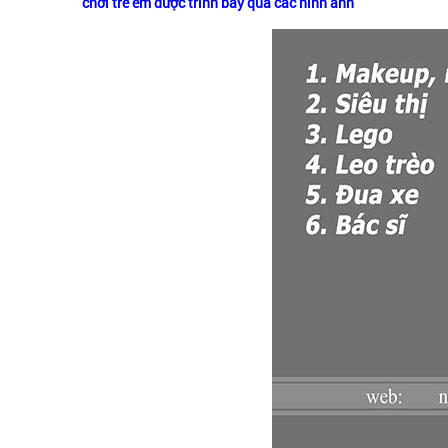
chơi trẻ em được trình bày qua các hình ảnh