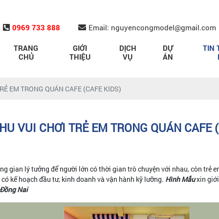
0969 733 888
Email: nguyencongmodel@gmail.com
TRANG
GIỚI
DỊCH
DỰ
TIN 
CHỦ
THIỆU
VỤ
ÁN
TRẺ EM TRONG QUÁN CAFE (CAFE KIDS)
KHU VUI CHƠI TRẺ EM TRONG QUÁN CAFE (
ng gian lý tưởng để người lớn có thời gian trò chuyện với nhau, còn trẻ e
n có kế hoạch đầu tư, kinh doanh và vận hành kỹ lưỡng.
Hình Mẫu
xin giớ
 Đồng Nai