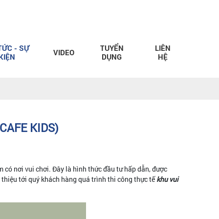
TỨC - SỰ
TUYỂN
LIÊN
VIDEO
KIỆN
DỤNG
HỆ
CAFE KIDS)
m có nơi vui chơi. Đây là hình thức đầu tư hấp dẫn, được
i thiệu tới quý khách hàng quá trình thi công thực tế
khu vui