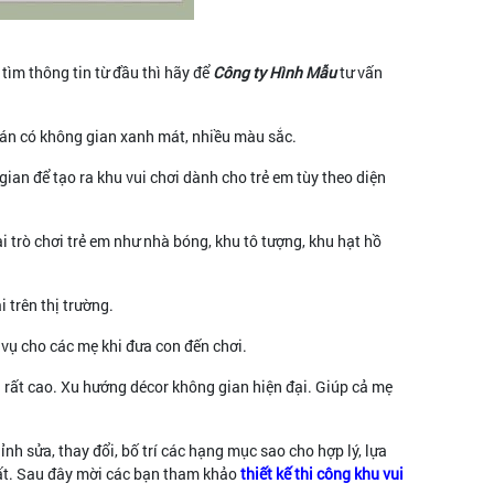
tìm thông tin từ đầu thì hãy để
Công ty Hình Mẫu
tư vấn
uán có không gian xanh mát, nhiều màu sắc.
ian để tạo ra khu vui chơi dành cho trẻ em tùy theo diện
 trò chơi trẻ em như nhà bóng, khu tô tượng, khu hạt hồ
 trên thị trường.
h vụ cho các mẹ khi đưa con đến chơi.
h rất cao. Xu hướng décor không gian hiện đại. Giúp cả mẹ
nh sửa, thay đổi, bố trí các hạng mục sao cho hợp lý, lựa
hất. Sau đây mời các bạn tham khảo
thiết kế thi công khu vui