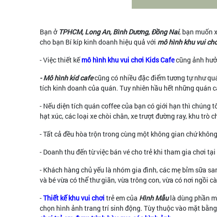
Bạn ở
TPHCM, Long An, Bình Dương, Đồng Nai
, bạn muốn 
cho bạn Bí kíp kinh doanh hiệu quả với
mô hình khu vui chơ
- Việc thiết kế
mô hình khu vui chơi Kids Cafe
cũng ảnh hưởn
- Mô hình kid cafe
cũng có nhiều đặc điểm tương tự như quán
tích kinh doanh của quán. Tuy nhiên hầu hết những quán ca
- Nếu diện tích quán coffee của bạn có giới hạn thì chúng
hạt xúc, các loại xe chòi chân, xe trượt đường ray, khu tr
- Tất cả đều hòa trộn trong cùng một không gian chứ không h
- Doanh thu đến từ việc bán vé cho trẻ khi tham gia chơi tại
- Khách hàng chủ yếu là nhóm gia đình, các mẹ bỉm sữa san
và bé vừa có thể thư giãn, vừa trông con, vừa có nơi ngồi cà
-
Thiết kế khu vui chơi
trẻ em của
Hình Mẫu
là dùng phần mề
chọn hình ảnh trang trí sinh động. Tùy thuộc vào mặt bằn