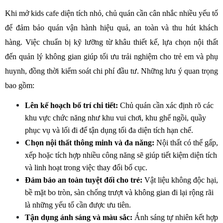
Khi mở kids cafe diện tích nhỏ, chủ quán cần cân nhắc nhiều yếu tố 
để đảm bảo quán vận hành hiệu quả, an toàn và thu hút khách 
hàng. Việc chuẩn bị kỹ lưỡng từ khâu thiết kế, lựa chọn nội thất 
đến quản lý không gian giúp tối ưu trải nghiệm cho trẻ em và phụ 
huynh, đồng thời kiểm soát chi phí đầu tư. Những lưu ý quan trọng 
bao gồm:
Lên kế hoạch bố trí chi tiết:
 Chủ quán cần xác định rõ các 
khu vực chức năng như khu vui chơi, khu ghế ngồi, quầy 
phục vụ và lối đi để tận dụng tối đa diện tích hạn chế.
Chọn nội thất thông minh và đa năng:
 Nội thất có thể gấp, 
xếp hoặc tích hợp nhiều công năng sẽ giúp tiết kiệm diện tích 
và linh hoạt trong việc thay đổi bố cục.
Đảm bảo an toàn tuyệt đối cho trẻ:
 Vật liệu không độc hại, 
bề mặt bo tròn, sàn chống trượt và không gian đi lại rộng rãi 
là những yếu tố cần được ưu tiên.
Tận dụng ánh sáng và màu sắc:
 Ánh sáng tự nhiên kết hợp 