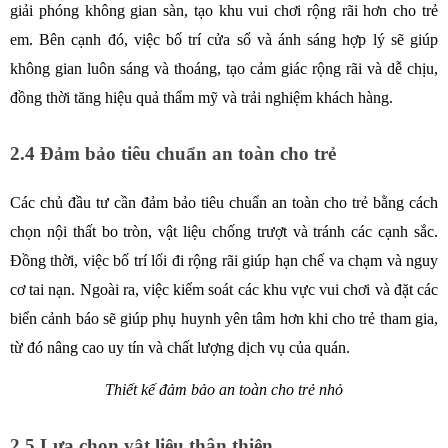
giải phóng không gian sàn, tạo khu vui chơi rộng rãi hơn cho trẻ 
em. Bên cạnh đó, việc bố trí cửa sổ và ánh sáng hợp lý sẽ giúp 
không gian luôn sáng và thoáng, tạo cảm giác rộng rãi và dễ chịu, 
đồng thời tăng hiệu quả thẩm mỹ và trải nghiệm khách hàng.
2.4 Đảm bảo tiêu chuẩn an toàn cho trẻ
Các chủ đầu tư cần đảm bảo tiêu chuẩn an toàn cho trẻ bằng cách 
chọn nội thất bo tròn, vật liệu chống trượt và tránh các cạnh sắc. 
Đồng thời, việc bố trí lối đi rộng rãi giúp hạn chế va chạm và nguy 
cơ tai nạn. Ngoài ra, việc kiểm soát các khu vực vui chơi và đặt các 
biển cảnh báo sẽ giúp phụ huynh yên tâm hơn khi cho trẻ tham gia, 
từ đó nâng cao uy tín và chất lượng dịch vụ của quán.
Thiết kế đảm bảo an toàn cho trẻ nhỏ
2.5 Lựa chọn vật liệu thân thiện