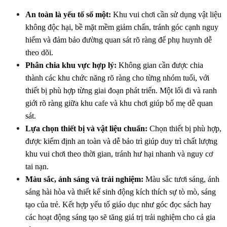
An toàn là yếu tố số một:
 Khu vui chơi cần sử dụng vật liệu 
không độc hại, bề mặt mềm giảm chấn, tránh góc cạnh nguy 
hiểm và đảm bảo đường quan sát rõ ràng để phụ huynh dễ 
theo dõi. 
Phân chia khu vực hợp lý:
 Không gian cần được chia 
thành các khu chức năng rõ ràng cho từng nhóm tuổi, với 
thiết bị phù hợp từng giai đoạn phát triển. Một lối đi và ranh 
giới rõ ràng giữa khu cafe và khu chơi giúp bố mẹ dễ quan 
sát.
Lựa chọn thiết bị và vật liệu chuẩn:
 Chọn thiết bị phù hợp, 
được kiểm định an toàn và dễ bảo trì giúp duy trì chất lượng 
khu vui chơi theo thời gian, tránh hư hại nhanh và nguy cơ 
tai nạn.
Màu sắc, ánh sáng và trải nghiệm:
 Màu sắc tươi sáng, ánh 
sáng hài hòa và thiết kế sinh động kích thích sự tò mò, sáng 
tạo của trẻ. Kết hợp yếu tố giáo dục như góc đọc sách hay 
các hoạt động sáng tạo sẽ tăng giá trị trải nghiệm cho cả gia 